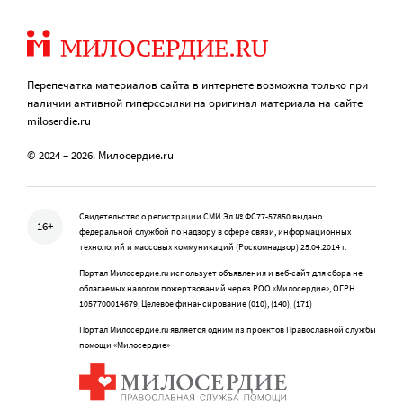
Перепечатка материалов сайта в интернете возможна только при
наличии активной гиперссылки на оригинал материала на сайте
miloserdie.ru
© 2024 – 2026. Милосердие.ru
Свидетельство о регистрации СМИ Эл № ФС77-57850 выдано
16+
федеральной службой по надзору в сфере связи, информационных
технологий и массовых коммуникаций (Роскомнадзор) 25.04.2014 г.
Портал Милосердие.ru использует объявления и веб-сайт для сбора не
облагаемых налогом пожертвований через РОО «Милосердие», ОГРН
1057700014679, Целевое финансирование (010), (140), (171)
Портал Милосердие.ru является одним из проектов Православной службы
помощи «Милосердие»