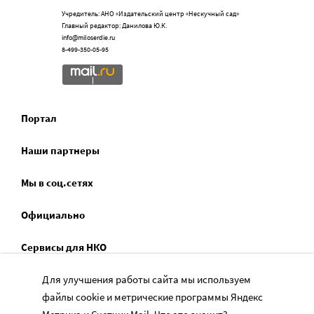
Учредитель: АНО «Издательский центр «Нескучный сад»
Главный редактор: Данилова Ю.К.
info@miloserdie.ru
8-499-350-05-95
Портал
Наши партнеры
Мы в соц.сетях
Официально
Сервисы для НКО
Спецпроекты
Для улучшения работы сайта мы используем
файлы cookie и метрические программы Яндекс
Социальное служение