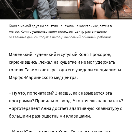
Коля с мамой едут на занятия - сначала на электричке, затем в
метро. Коля с удовольствием посещает центр раз в неделю,
остальные дни он ходит в школу, как самый обычный ребенок
Маленький, худенький и сутулый Коля Прохоров,
скрючившись, лежал на кушетке и не мог удержать
голову. Таким в четыре года его увидели специалисты
Марфо-Мариинского медцентра.
– Ну что, попечатаем? Знаешь, как называется эта
программа? Правильно, ворд. Что хочешь напечатать?
– эрготерапевт Анна достает адаптивную клавиатуру с
большими разноцветными клавишами.
– Мама Юля, – отвечает Коля. Он сидит в кресле с