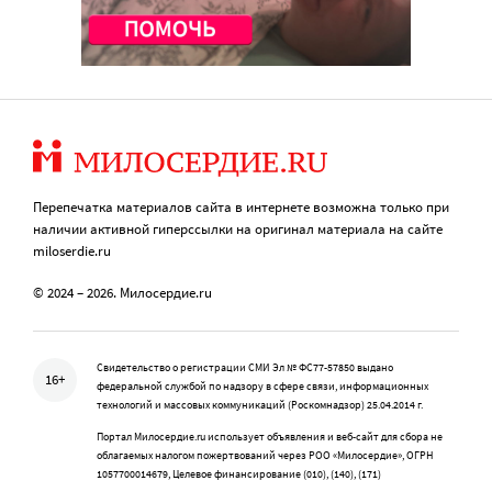
Перепечатка материалов сайта в интернете возможна только при
наличии активной гиперссылки на оригинал материала на сайте
miloserdie.ru
© 2024 – 2026. Милосердие.ru
Свидетельство о регистрации СМИ Эл № ФС77-57850 выдано
16+
федеральной службой по надзору в сфере связи, информационных
технологий и массовых коммуникаций (Роскомнадзор) 25.04.2014 г.
Портал Милосердие.ru использует объявления и веб-сайт для сбора не
облагаемых налогом пожертвований через РОО «Милосердие», ОГРН
1057700014679, Целевое финансирование (010), (140), (171)