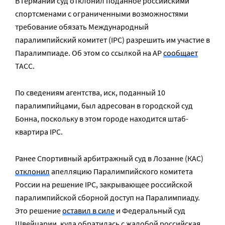
В Германии суд отклонил поданное российскими
спортсменами с ограниченными возможностями
требование обязать Международный
паралимпийский комитет
(IPC) разрешить
им участие в
Паралимпиаде. Об этом со ссылкой на
AP
сообщает
ТАСС.
По сведениям агентства, иск, поданный 10
паралимпийцами, был адресован в городской суд
Бонна, поскольку в этом городе находится штаб-
квартира
IPC.
Ранее С
портивный арбитражный суд в Лозанне (КАС)
отклонил
апелляцию Паралимпийского комитета
России на решение
IPC,
закрывающее российской
паралимпийской сборной доступ на Паралимпиаду.
Это решение
оставил в силе
и Федеральный суд
Швейцарии, куда обратилась с жалобой российская