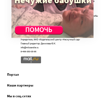
Портал Милосердие.ru использует объявления и веб-сайт для сбора не
облагаемых налогом пожертвований через РОО «Милосердие», ОГРН
1057700014679, Целевое финансирование (010), (140), (171)
Портал Милосердие.ru является одним из проектов Православной службы
помощи «Милосердие»
Учредитель: АНО «Издательский центр «Нескучный сад»
Главный редактор: Данилова Ю.К.
info@miloserdie.ru
8-499-350-05-95
Портал
Наши партнеры
Мы в соц.сетях