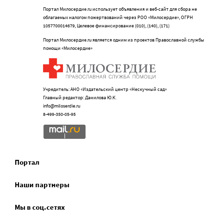
Портал Милосердие.ru использует объявления и веб-сайт для сбора не
облагаемых налогом пожертвований через РОО «Милосердие», ОГРН
1057700014679, Целевое финансирование (010), (140), (171)
Портал Милосердие.ru является одним из проектов Православной службы
помощи «Милосердие»
Учредитель: АНО «Издательский центр «Нескучный сад»
Главный редактор: Данилова Ю.К.
info@miloserdie.ru
8-499-350-05-95
Портал
Наши партнеры
Мы в соц.сетях