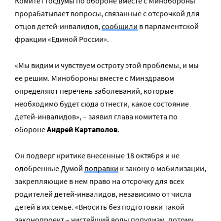
Комитет Госдумы по обороне вместе с Минобороны
прорабатывает вопросы, связанные с отсрочкой для
отцов детей-инвалидов,
сообщили
в парламентской
фракции «Единой России».
«Мы видим и чувствуем остроту этой проблемы, и мы
ее решим. Минобороны вместе с Минздравом
определяют перечень заболеваний, которые
необходимо будет сюда отнести, какое состояние
детей-инвалидов», – заявил глава комитета по
обороне
Андрей Картаполов
.
Он подверг критике внесенные 18 октября и не
одобренные Думой
поправки
к закону о мобилизации,
закрепляющие в нем право на отсрочку для всех
родителей детей-инвалидов, независимо от числа
детей в их семье. «Вносить без подготовки такой
законопроект – чистейший воды популизм, потому