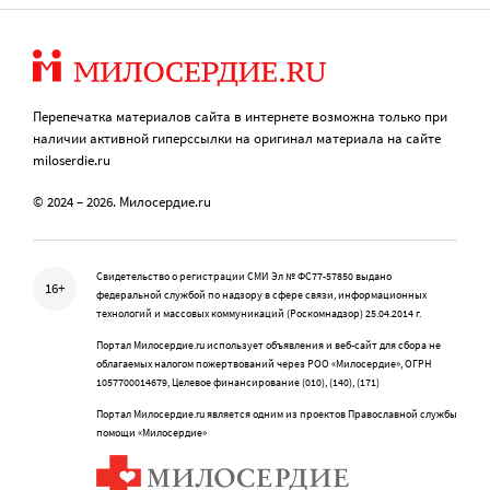
Перепечатка материалов сайта в интернете возможна только при
наличии активной гиперссылки на оригинал материала на сайте
miloserdie.ru
© 2024 – 2026. Милосердие.ru
Свидетельство о регистрации СМИ Эл № ФС77-57850 выдано
16+
федеральной службой по надзору в сфере связи, информационных
технологий и массовых коммуникаций (Роскомнадзор) 25.04.2014 г.
Портал Милосердие.ru использует объявления и веб-сайт для сбора не
облагаемых налогом пожертвований через РОО «Милосердие», ОГРН
1057700014679, Целевое финансирование (010), (140), (171)
Портал Милосердие.ru является одним из проектов Православной службы
помощи «Милосердие»