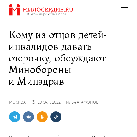
Перейти
к
содержанию
Кому из отцов детей-
инвалидов давать
отсрочку, обсуждают
Минобороны
и Минздрав
МОСКВА
19 Окт. 2022
Илья АГАФОНОВ