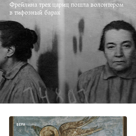
Фрейлина трех цариц пошла волонтером
в тифозный барак
ВЕРА