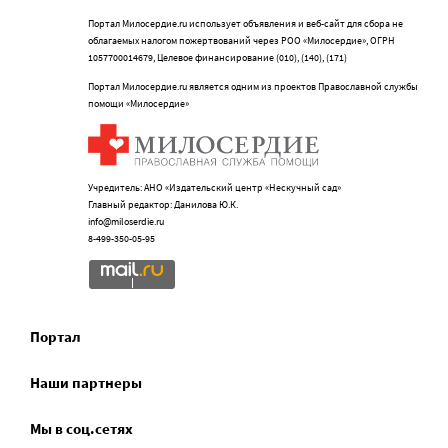
Портал Милосердие.ru использует объявления и веб-сайт для сбора не
облагаемых налогом пожертвований через РОО «Милосердие», ОГРН
1057700014679, Целевое финансирование (010), (140), (171)
Портал Милосердие.ru является одним из проектов Православной службы
помощи «Милосердие»
Учредитель: АНО «Издательский центр «Нескучный сад»
Главный редактор: Данилова Ю.К.
info@miloserdie.ru
8-499-350-05-95
Портал
Наши партнеры
Мы в соц.сетях