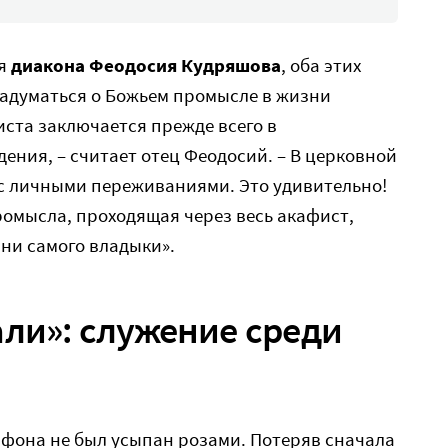
ия
диакона Феодосия Кудряшова
, оба этих
 задуматься о Божьем промысле в жизни
иста заключается прежде всего в
ния, – считает отец Феодосий. – В церковной
 с личными переживаниями. Это удивительно!
ромысла, проходящая через весь акафист,
ни самого владыки».
али»: служение среди
ифона не был усыпан розами. Потеряв сначала