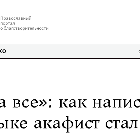
Православный
портал
о благотворительности
КО
а все»: как нап
ыке акафист ста