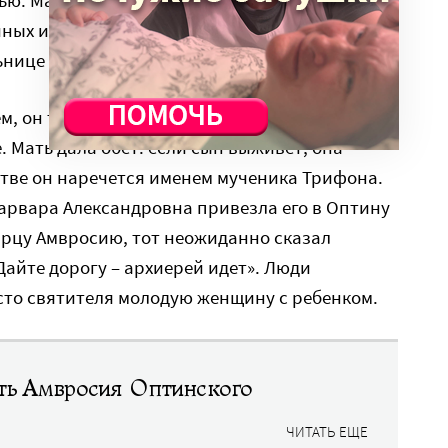
иных и приходилась племянницей игумении
льнице Спасо-Бородинского монастыря.
м, он тяжело заболел, и врачи потеряли
 Мать дала обет: если сын выживет, она
естве он наречется именем мученика Трифона.
Варвара Александровна привезла его в Оптину
арцу Амвросию, тот неожиданно сказал
Дайте дорогу – архиерей идет». Люди
сто святителя молодую женщину с ребенком.
ть Амвросия Оптинского
ЧИТАТЬ ЕЩЕ