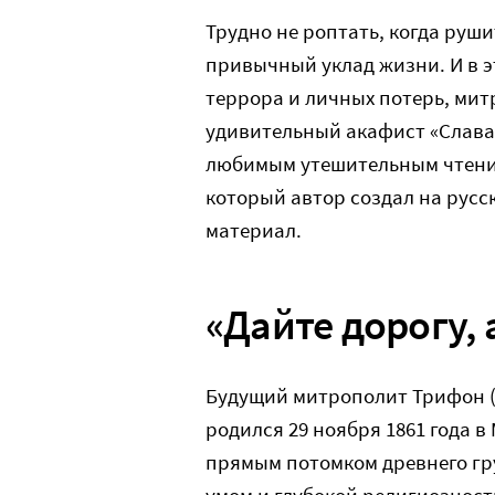
Трудно не роптать, когда руш
привычный уклад жизни. И в э
террора и личных потерь, мит
удивительный акафист «Слава 
любимым утешительным чтение
который автор создал на русск
материал.
«Дайте дорогу, 
Будущий митрополит Трифон (
родился 29 ноября 1861 года в
прямым потомком древнего гру
умом и глубокой религиозност