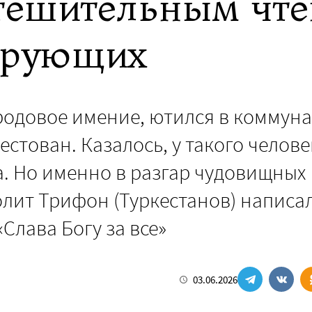
тешительным чт
ерующих
 родовое имение, ютился в коммун
естован. Казалось, у такого челове
а. Но именно в разгар чудовищных
лит Трифон (Туркестанов) написа
Слава Богу за все»
03.06.2026