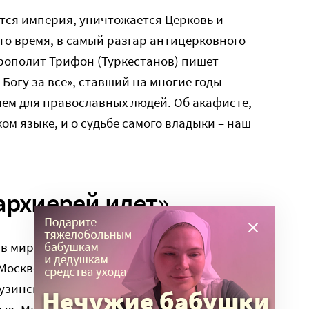
ится империя, уничтожается Церковь и
то время, в самый разгар антицерковного
рополит Трифон (Туркестанов) пишет
Богу за все», ставший на многие годы
м для православных людей. Об акафисте,
ом языке, и о судьбе самого владыки – наш
архиерей идет»
в миру князь Борис Петрович Туркестанов)
 Москве. Его отец, князь Петр Николаевич, был
зинского княжеского рода, отличался тонким
ью. Мать, Варвара Александровна,