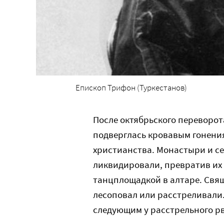
Епископ Трифон (Туркестанов)
После октябрьского переворот
подверглась кровавым гонени
христианства. Монастыри и с
ликвидировали, превратив их 
танцплощадкой в алтаре. Свя
лесоповал или расстреливали
следующим у расстрельного рв