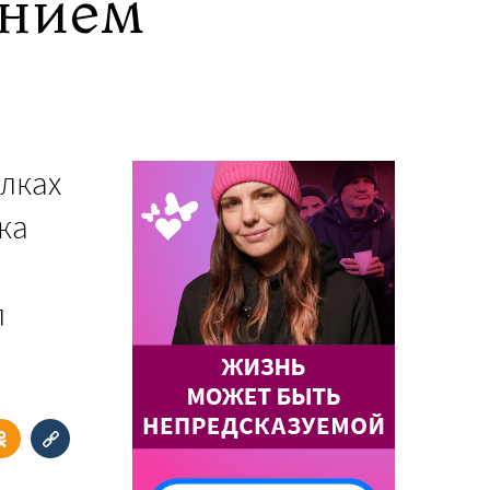
ением
алках
ка
л