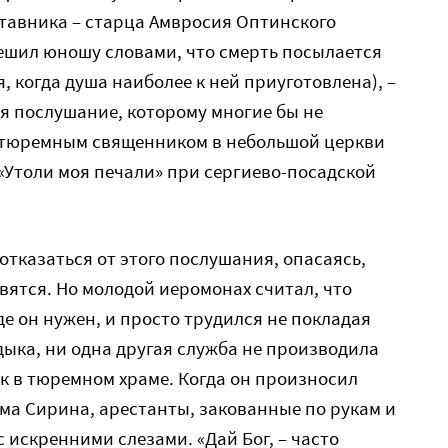
ставника – старца Амвросия Оптинского
ешил юношу словами, что смерть посылается
, когда душа наиболее к ней приуготовлена), –
я послушание, которому многие бы не
 тюремным священником в небольшой церкви
«Утоли моя печали» при сергиево-посадской
отказаться от этого послушания, опасаясь,
вятся. Но молодой иеромонах считал, что
де он нужен, и просто трудился не покладая
дыка, ни одна другая служба не производила
ак в тюремном храме. Когда он произносил
ма Сирина, арестанты, закованные по рукам и
 искренними слезами. «Дай Бог, – часто