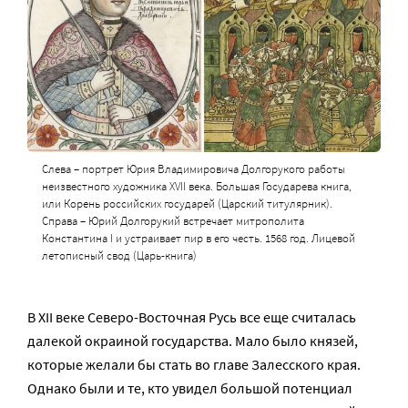
Слева – портрет Юрия Владимировича Долгорукого работы
неизвестного художника XVII века. Большая Государева книга,
или Корень российских государей (Царский титулярник).
Справа – Юрий Долгорукий встречает митрополита
Константина I и устраивает пир в его честь. 1568 год. Лицевой
летописный свод (Царь-книга)
В XII веке Северо-Восточная Русь все еще считалась
далекой окраиной государства. Мало было князей,
которые желали бы стать во главе Залесского края.
Однако были и те, кто увидел большой потенциал