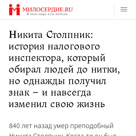
Перейти
к
содержанию
Никита Столпник:
история налогового
инспектора, который
обирал людей до нитки,
но однажды получил
знак – и навсегда
изменил свою жизнь
840 лет назад умер преподобный
Никита Столпник. Когда-то он был