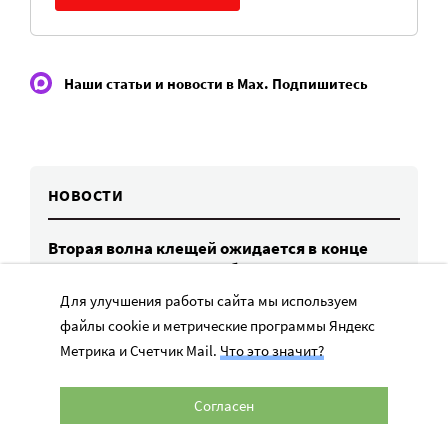
Наши статьи и новости в Max. Подпишитесь
НОВОСТИ
Вторая волна клещей ожидается в конце
августа — начале сентября
7 авг, 19:25
Для улучшения работы сайта мы используем
файлы cookie и метрические программы Яндекс
Родных, которые могут взять ребенка
Метрика и Счетчик Mail.
Что это значит?
из проблемной семьи, предлагают искать
с полицией
7 авг, 17:06
Согласен
Родителей детей-инвалидов просят пройти