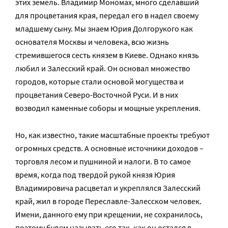
этих земель. Владимир Мономах, много сделавший
для процветания края, передал его в надел своему
младшему сыну. Мы знаем Юрия Долгорукого как
основателя Москвы и человека, всю жизнь
стремившегося сесть князем в Киеве. Однако князь
любил и Залесский край. Он основал множество
городов, которые стали основой могущества и
процветания Северо-Восточной Руси. И в них
возводил каменные соборы и мощные укрепления.
Но, как известно, такие масштабные проекты требуют
огромных средств. А основные источники доходов –
торговля лесом и пушниной и налоги. В то самое
время, когда под твердой рукой князя Юрия
Владимировича расцветал и укреплялся Залесский
край, жил в городе Переславле-Залесском человек.
Имени, данного ему при крещении, не сохранилось,
поэтому будем называть его так, как он остался в