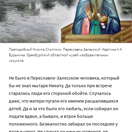
Преподобный Никита Столпник. Переславль-Залесский. Картина А.К.
Бурыкина. Оренбургский областной музей изобразительных
искусств
Не было в Переславле-Залесском человека, который
бы не знал мытаря Никиту. Да только при встрече
старались люди его стороной обойти. Случалось
даже, что матери пугали его именем расшалившихся
детей. Да и за что было его любить, если собирал он
подати вдвое, а бывало, и втрое больше
положенного. Безжалостно забирал он последнее у
вдов и сирот. Не слушал он ничьих уговоров, не