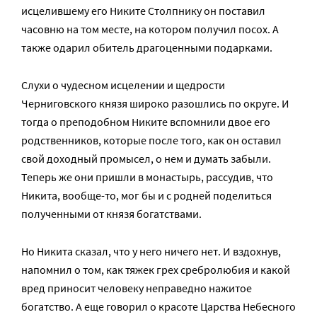
исцелившему его Никите Столпнику он поставил
часовню на том месте, на котором получил посох. А
также одарил обитель драгоценными подарками.
Слухи о чудесном исцелении и щедрости
Черниговского князя широко разошлись по округе. И
тогда о преподобном Никите вспомнили двое его
родственников, которые после того, как он оставил
свой доходный промысел, о нем и думать забыли.
Теперь же они пришли в монастырь, рассудив, что
Никита, вообще-то, мог бы и с родней поделиться
полученными от князя богатствами.
Но Никита сказал, что у него ничего нет. И вздохнув,
напомнил о том, как тяжек грех сребролюбия и какой
вред приносит человеку неправедно нажитое
богатство. А еще говорил о красоте Царства Небесного