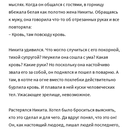
мыслях. Когда он общался с гостями, в горницу
вбежала белая как полотно жена Никиты. Обращаясь
к мужу, она говорила что-то об отрезанных руках и все
повторяла:
– Кровь, там повсюду кровь.
Никита удивился. Что могло случиться с его покорной,
тихой супругой? Неужели она сошла с ума? Какая
кровь? Какие руки? Но поскольку она настойчиво
звала его за собой, он поднялся и пошел в поварню. А
там, в котле на огне вместо похлебки действительно
бурлила кровь. И плавали в ней куски человеческих
тел. Ужасающее зрелище, невозможное.
Растерялся Никита. Хотел было броситься выяснять,
кто это сделал и для чего. Да вдруг понял, что это он!
Он, как настоящий людоед, лишал людей последнего,