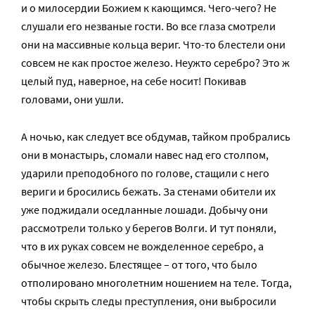
и о милосердии Божием к кающимся. Чего-чего? Не
слушали его незваные гости. Во все глаза смотрели
они на массивные кольца вериг. Что-то блестели они
совсем не как простое железо. Неужто серебро? Это ж
целый пуд, наверное, на себе носит! Покивав
головами, они ушли.
А ночью, как следует все обдумав, тайком пробрались
они в монастырь, сломали навес над его столпом,
ударили преподобного по голове, стащили с него
вериги и бросились бежать. За стенами обители их
уже поджидали оседланные лошади. Добычу они
рассмотрели только у берегов Волги. И тут поняли,
что в их руках совсем не вожделенное серебро, а
обычное железо. Блестящее – от того, что было
отполировано многолетним ношением на теле. Тогда,
чтобы скрыть следы преступления, они выбросили