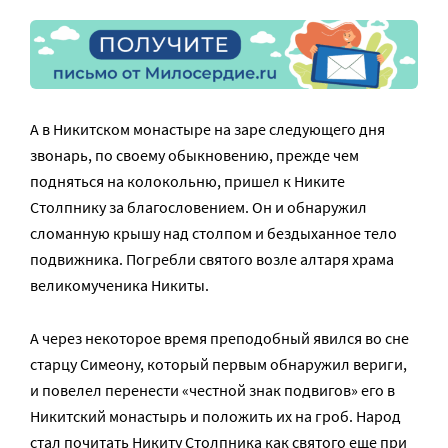
А в Никитском монастыре на заре следующего дня
звонарь, по своему обыкновению, прежде чем
подняться на колокольню, пришел к Никите
Столпнику за благословением. Он и обнаружил
сломанную крышу над столпом и бездыханное тело
подвижника. Погребли святого возле алтаря храма
великомученика Никиты.
А через некоторое время преподобный явился во сне
старцу Симеону, который первым обнаружил вериги,
и повелел перенести «честной знак подвигов» его в
Никитский монастырь и положить их на гроб. Народ
стал почитать Никиту Столпника как святого еще при