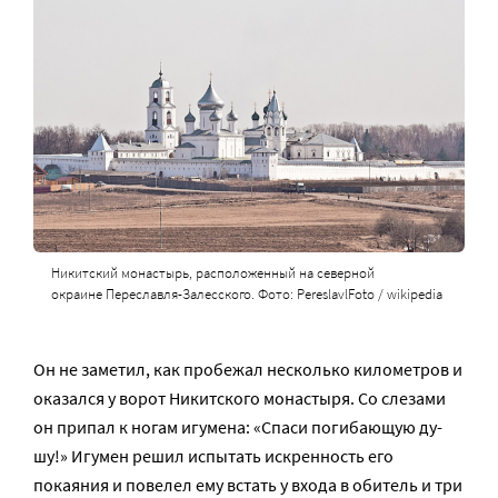
Никитский монастырь, расположенный на северной
окраине Переславля-Залесского. Фото: PereslavlFoto / wikipedia
Он не заметил, как пробежал несколько километров и
оказался у ворот Никитского монастыря. Со сле­за­ми
он при­пал к но­гам игу­ме­на: «Спа­си по­ги­ба­ю­щую ду­
шу!» Игумен решил испытать искренность его
покаяния и повелел ему встать у входа в обитель и три