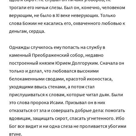
трогали его ничьи слезы. Был он, конечно, человеком
верующим, не было в XI веке неверующих. Только
слова Божии не касались его, охваченного любовью к
деньгам, сердца.
Однажды случилось ему попасть на службу в
каменный Преображенский собор, недавно
построенный князем Юрием Долгоруким. Сначала он
только и делал, что любовался высокими
белокаменными сводами, красотой иконостаса,
уходящими ввысь стенами, а потом стал
прислушиваться к словам, которые читал дьяк. Были
это слова пророка Исаии. Призывал он в них
отказаться от зла и совершать добрые дела: помогать
вдовицам, защищать сирот, спасать угнетенного. Ибо
Бог все видит и ни одна слеза не проливается убогими
втуне.