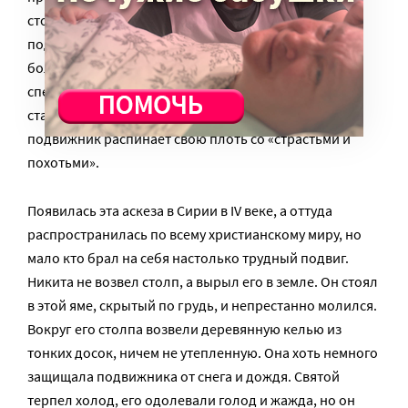
столпничества. Этот особый вид христианского
подвижничества, когда принявший его на себя
большую часть времени проводит, стоя на
специально построенном возвышении – столпе. Он
становится прообразом креста, на котором
подвижник распинает свою плоть со «страстьми и
похотьми».
Появилась эта аскеза в Сирии в IV веке, а оттуда
распространилась по всему христианскому миру, но
мало кто брал на себя настолько трудный подвиг.
Никита не возвел столп, а вырыл его в земле. Он стоял
в этой яме, скрытый по грудь, и непрестанно молился.
Вокруг его столпа возвели деревянную келью из
тонких досок, ничем не утепленную. Она хоть немного
защищала подвижника от снега и дождя. Святой
терпел холод, его одолевали голод и жажда, но он