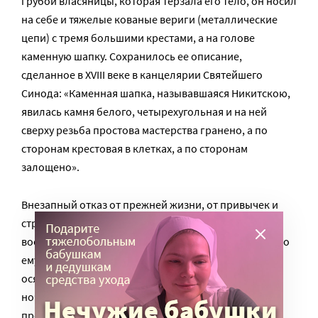
грубой власяницы, которая терзала его тело, он носил
на себе и тяжелые кованые вериги (металлические
цепи) с тремя большими крестами, а на голове
каменную шапку. Сохранилось ее описание,
сделанное в XVIII веке в канцелярии Святейшего
Синода: «Каменная шапка, называвшаяся Никитскою,
явилась камня белого, четырехугольная и на ней
сверху резьба простова мастерства гранено, а по
сторонам крестовая в клетках, а по сторонам
залощено».
Внезапный отказ от прежней жизни, от привычек и
страстей дался Никите непросто. Мучали его
воспоминания, помыслы, желания. Особенно тяжело
ему было ночью, когда мысли становились почти
осязаемыми. И чтобы убить их в себе, Никита стал
ночами копать колодцы. Спустя некоторое время,
преподобный принял на себя новый подвиг –