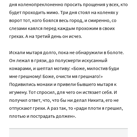
дня коленопреклоненно просить прощения у всех, кто
будет проходить мимо. Три дня стоял на коленях у
ворот тот, кого боялся весь город, и смиренно, со
слезами каялся перед каждым прохожим в своих
грехах. А на третий день он исчез.
Искали мытаря долго, пока не обнаружили в болоте.
Он лежал в грязи, до полусмерти искусанный
комарами, и шептал мотиву: «Боже, милостив буди
мне грешному! Боже, очисти мя грешнаго!»
Подивились монахи и привели бывшего мытаря к
игумену. Тот спросил, для чего он истязает себя. И
получил ответ, что, что бы ни делал Никита, его не
отпускают грехи. А раз так, то «ради плоти я грешил,
плотью и пострадать должен».