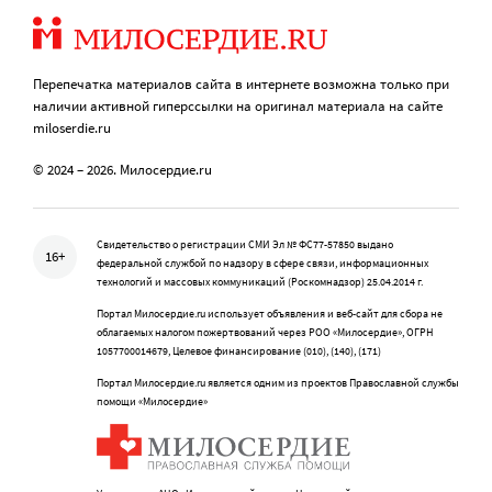
Перепечатка материалов сайта в интернете возможна только при
наличии активной гиперссылки на оригинал материала на сайте
miloserdie.ru
© 2024 – 2026. Милосердие.ru
Свидетельство о регистрации СМИ Эл № ФС77-57850 выдано
16+
федеральной службой по надзору в сфере связи, информационных
технологий и массовых коммуникаций (Роскомнадзор) 25.04.2014 г.
Портал Милосердие.ru использует объявления и веб-сайт для сбора не
облагаемых налогом пожертвований через РОО «Милосердие», ОГРН
1057700014679, Целевое финансирование (010), (140), (171)
Портал Милосердие.ru является одним из проектов Православной службы
помощи «Милосердие»