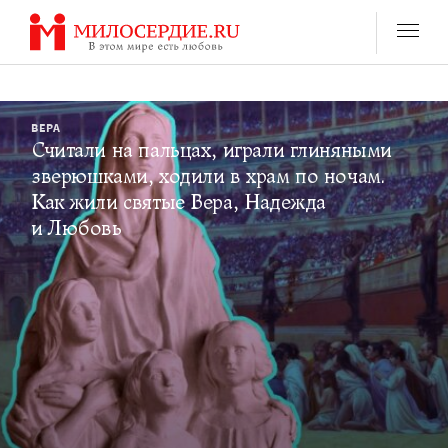
Перейти
к
содержанию
ВЕРА
Считали на пальцах, играли глиняными
зверюшками, ходили в храм по ночам.
Как жили святые Вера, Надежда
и Любовь