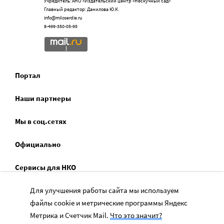
Учредитель: АНО «Издательский центр «Нескучный сад»
Главный редактор: Данилова Ю.К.
info@miloserdie.ru
8-499-350-05-95
Портал
Наши партнеры
Мы в соц.сетях
Официально
Сервисы для НКО
Спецпроекты
Для улучшения работы сайта мы используем
файлы cookie и метрические программы Яндекс
Социальное служение
Метрика и Счетчик Mail.
Что это значит?