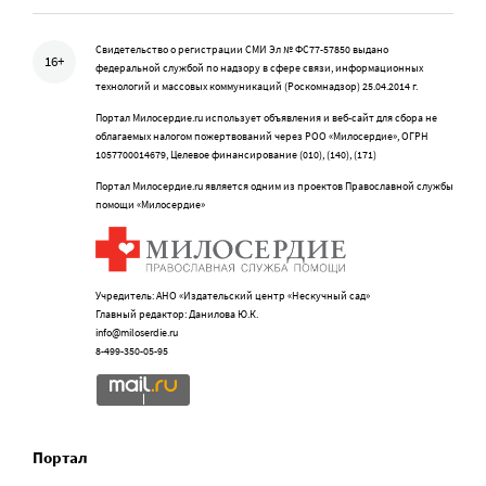
Свидетельство о регистрации СМИ Эл № ФС77-57850 выдано
16+
федеральной службой по надзору в сфере связи, информационных
технологий и массовых коммуникаций (Роскомнадзор) 25.04.2014 г.
Портал Милосердие.ru использует объявления и веб-сайт для сбора не
облагаемых налогом пожертвований через РОО «Милосердие», ОГРН
1057700014679, Целевое финансирование (010), (140), (171)
Портал Милосердие.ru является одним из проектов Православной службы
помощи «Милосердие»
Учредитель: АНО «Издательский центр «Нескучный сад»
Главный редактор: Данилова Ю.К.
info@miloserdie.ru
8-499-350-05-95
Портал