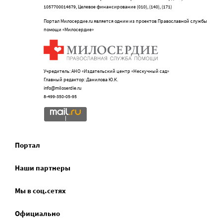
1057700014679, Целевое финансирование (010), (140), (171)
Портал Милосердие.ru является одним из проектов Православной службы
помощи «Милосердие»
Учредитель: АНО «Издательский центр «Нескучный сад»
Главный редактор: Данилова Ю.К.
info@miloserdie.ru
8-499-350-05-95
Портал
Наши партнеры
Мы в соц.сетях
Официально