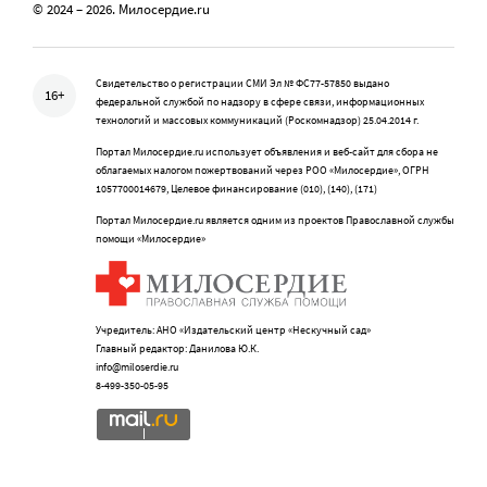
© 2024 – 2026. Милосердие.ru
Свидетельство о регистрации СМИ Эл № ФС77-57850 выдано
16+
федеральной службой по надзору в сфере связи, информационных
технологий и массовых коммуникаций (Роскомнадзор) 25.04.2014 г.
Портал Милосердие.ru использует объявления и веб-сайт для сбора не
облагаемых налогом пожертвований через РОО «Милосердие», ОГРН
1057700014679, Целевое финансирование (010), (140), (171)
Портал Милосердие.ru является одним из проектов Православной службы
помощи «Милосердие»
Учредитель: АНО «Издательский центр «Нескучный сад»
Главный редактор: Данилова Ю.К.
info@miloserdie.ru
8-499-350-05-95