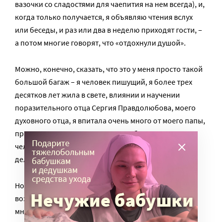
вазочки со сладостями для чаепития на нем всегда), и,
когда только получается, я объявляю чтения вслух
или беседы, и раз или два в неделю приходят гости, –
а потом многие говорят, что «отдохнули душой».
Можно, конечно, сказать, что это у меня просто такой
большой багаж – я человек пишущий, я более трех
десятков лет жила в свете, влиянии и научении
поразительного отца Сергия Правдолюбова, моего
духовного отца, я впитала очень много от моего папы,
православного мыслителя, и еще больше от мамы,
человека совсем непубличного. Вот и есть чем
делиться.
Но удивительное дело, я интуитивно стала
возрождать сам стиль быта, ушедшего и не очень-то
мне знакомого, только смутно памятного: изящная