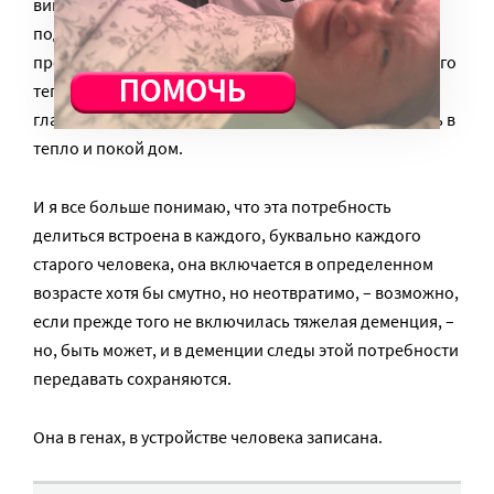
винтажная фарфоровая посуда (или замещающая
подделка под нее), оранжевый абажур,
преобразивший копеечный лофт-торшер, чтобы в его
теплом успокаивающем свете читать вслух книги. А
главное – открытый для ближнего, готовый принять в
тепло и покой дом.
И я все больше понимаю, что эта потребность
делиться встроена в каждого, буквально каждого
старого человека, она включается в определенном
возрасте хотя бы смутно, но неотвратимо, – возможно,
если прежде того не включилась тяжелая деменция, –
но, быть может, и в деменции следы этой потребности
передавать сохраняются.
Она в генах, в устройстве человека записана.