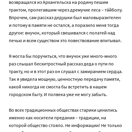
возвращался из Архангельска на родину пешим
трактом, пролегавшим через дремучие леса – та́йболу.
Впрочем, сам рассказ дедушки был маловыразителен
и потому в памяти не остался, а поразило меня тогда
другое: внучок, который свешивался с полатей над
печью и всем существом это повествование впитывал.
Я могла бы поручиться, что внучок уже много-много
раз слышал бесхитростный рассказ деда о пути по
тракту, но и в этот раз он слушал с замиранием сердца.
Так я увидела мощную, ценностную передачу памяти,
какой никогда не смогла бы встретить в нашем
городском быту. И полвека уже не могу забыть.
Во всех традиционных обществах старики ценились
именно как носители предания – традиции, на
которой общество стояло. Не информации! Не только