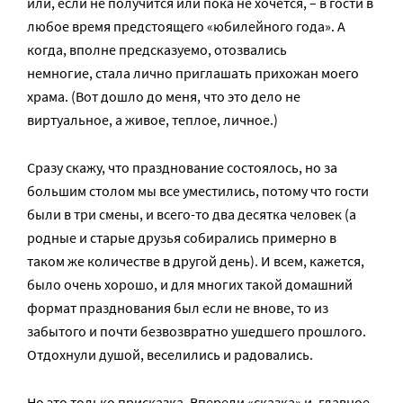
или, если не получится или пока не хочется, – в гости в
любое время предстоящего «юбилейного года». А
когда, вполне предсказуемо, отозвались
немногие, стала лично приглашать прихожан моего
храма. (Вот дошло до меня, что это дело не
виртуальное, а живое, теплое, личное.)
Сразу скажу, что празднование состоялось, но за
большим столом мы все уместились, потому что гости
были в три смены, и всего-то два десятка человек (а
родные и старые друзья собирались примерно в
таком же количестве в другой день). И всем, кажется,
было очень хорошо, и для многих такой домашний
формат празднования был если не внове, то из
забытого и почти безвозвратно ушедшего прошлого.
Отдохнули душой, веселились и радовались.
Но это только присказка. Впереди «сказка» и, главное,