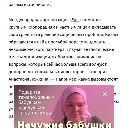
разных источников».
Международная организация «
Epic
» помогает
крупным корпорациям и частным лицам вкладывать
свои средства в решение социальных проблем. Бизнес
обращается к ней с просьбой порекомендовать
некоммерческого партнера. «Изучая аналитические
отчеты организации, я обратила внимание на
вопросы, которые сейчас больше всего волнуют
доноров-потенциальных инвесторов, — говорит
Анастасия Ложкина. — Например: какие вызовы стоят
перед данной НКО? как она оценивает свое влияние
на решение той или иной социальной проблемы, что
работает, что нет. Я считаю, все фандрайзеры должны
уметь на них отвечать, поэтому мы в нашем отделе
развития «Арифметики добра» взяли их в работу».