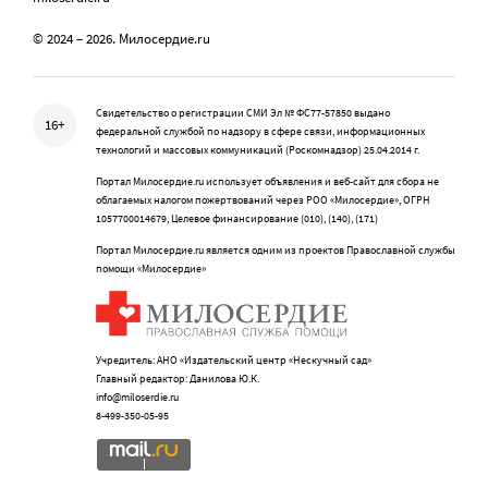
© 2024 – 2026. Милосердие.ru
Свидетельство о регистрации СМИ Эл № ФС77-57850 выдано
16+
федеральной службой по надзору в сфере связи, информационных
технологий и массовых коммуникаций (Роскомнадзор) 25.04.2014 г.
Портал Милосердие.ru использует объявления и веб-сайт для сбора не
облагаемых налогом пожертвований через РОО «Милосердие», ОГРН
1057700014679, Целевое финансирование (010), (140), (171)
Портал Милосердие.ru является одним из проектов Православной службы
помощи «Милосердие»
Учредитель: АНО «Издательский центр «Нескучный сад»
Главный редактор: Данилова Ю.К.
info@miloserdie.ru
8-499-350-05-95