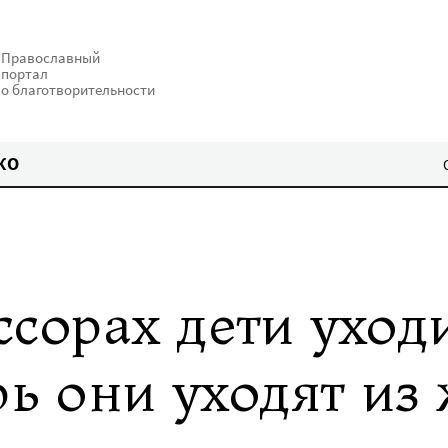
Православный
портал
о благотворительности
КО
ссорах дети уход
рь они уходят из