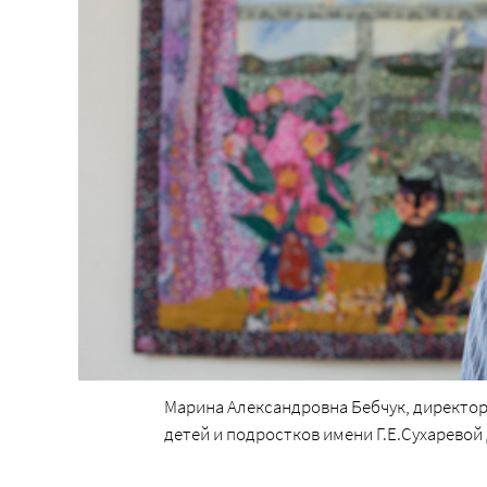
Марина Александровна Бебчук, директор
детей и подростков имени Г.Е.Сухарево