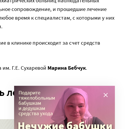
сихиатрических больниц наблюдательных
льное сопровождение, и прошедшие лечение
любое время к специалистам, с которыми у них
.
ие в клинике происходит за счет средств
 им. Г.Е. Сухаревой
Марина Бебчук
.
 лечения – залог