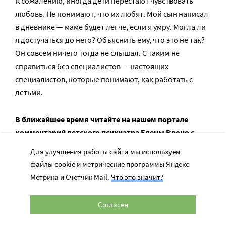
К сожалению, иногда дети перестают чувствовать
любовь. Не понимают, что их любят. Мой сын написал
в дневнике — маме будет легче, если я умру. Могла ли
я достучаться до него? Объяснить ему, что это не так?
Он совсем ничего тогда не слышал. С таким не
справиться без специалистов — настоящих
специалистов, которые понимают, как работать с
детьми.
В ближайшее время читайте на нашем портале
комментарий детского психиатра Елены Вроно с
ответами на острые вопросы мам.
Для улучшения работы сайта мы используем
файлы cookie и метрические программы Яндекс
Иллюстрации Екатерины Ватель
Метрика и Счетчик Mail.
Что это значит?
Согласен
ВАМ ВАЖНО, ЧТОБЫ РАЗГОВОР НА ЭТУ