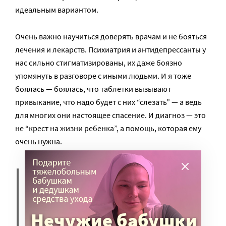
идеальным вариантом.
Очень важно научиться доверять врачам и не бояться
лечения и лекарств. Психиатрия и антидепрессанты у
нас сильно стигматизированы, их даже боязно
упомянуть в разговоре с иными людьми. И я тоже
боялась — боялась, что таблетки вызывают
привыкание, что надо будет с них “слезать” — а ведь
для многих они настоящее спасение. И диагноз — это
не “крест на жизни ребенка”, а помощь, которая ему
очень нужна.
И нужно обязательно что-то
делать для себя. Что-то, что
радует, что дает ресурс, что