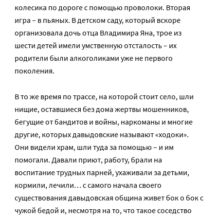
колесика по дороге с помощью проволоки. Вторая
игра – в пьяных. В детском саду, который вскоре
организовала дочь отца Владимира Яна, трое из
шести детей имели умственную отсталость – их
родители были алкоголиками уже не первого
поколения.
В то же время по трассе, на которой стоит село, шли
нищие, оставшиеся без дома жертвы мошенников,
бегущие от бандитов и войны, наркоманы и многие
другие, которых давыдовские называют «ходоки».
Они видели храм, шли туда за помощью – и им
помогали. Давали приют, работу, брали на
воспитание трудных парней, ухаживали за детьми,
кормили, лечили… с самого начала своего
существования давыдовская община живет бок о бок с
чужой бедой и, несмотря на то, что такое соседство