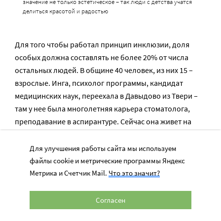
значение не только эстетическое – так люди с детства учатся
делиться красотой и радостью
Для того чтобы работал принцип инклюзии, доля
особых должна составлять не более 20% от числа
остальных людей. В общине 40 человек, из них 15 –
взрослые. Инга, психолог программы, кандидат
медицинских наук, переехала в Давыдово из Твери –
там у нее была многолетняя карьера стоматолога,
преподавание в аспирантуре. Сейчас она живет на
одном этаже с ребятами, находясь рядом с ними днем
и ночью.
Для улучшения работы сайта мы используем
файлы cookie и метрические программы Яндекс
Метрика и Счетчик Mail.
Что это значит?
Инга решила остаться с ними,
потому что почувствовала – это
Согласен
начало большого и совершенно