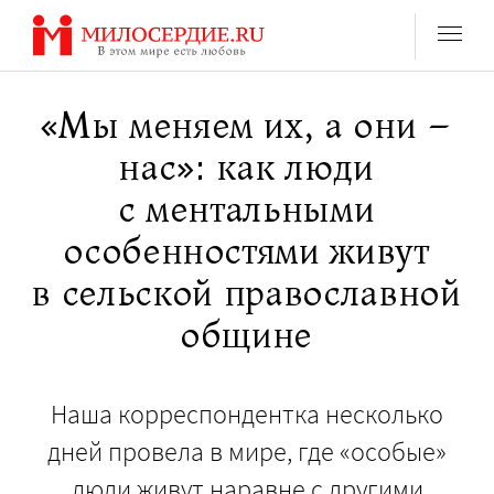
Перейти
к
содержанию
«Мы меняем их, а они –
нас»: как люди
с ментальными
особенностями живут
в сельской православной
общине
Наша корреспондентка несколько
дней провела в мире, где «особые»
люди живут наравне с другими