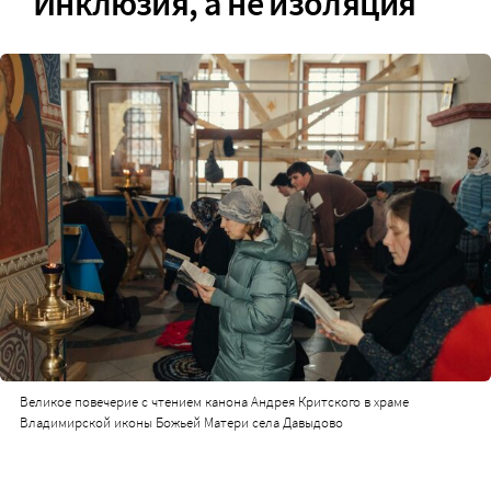
Инклюзия, а не изоляция
Великое повечерие с чтением канона Андрея Критского в храме
Владимирской иконы Божьей Матери села Давыдово