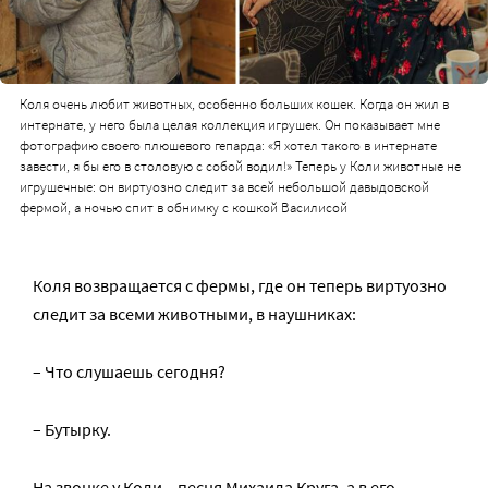
Коля очень любит животных, особенно больших кошек. Когда он жил в
интернате, у него была целая коллекция игрушек. Он показывает мне
фотографию своего плюшевого гепарда: «Я хотел такого в интернате
завести, я бы его в столовую с собой водил!» Теперь у Коли животные не
игрушечные: он виртуозно следит за всей небольшой давыдовской
фермой, а ночью спит в обнимку с кошкой Василисой
Коля возвращается с фермы, где он теперь виртуозно
следит за всеми животными, в наушниках:
– Что слушаешь сегодня?
– Бутырку.
На звонке у Коли – песня Михаила Круга, а в его