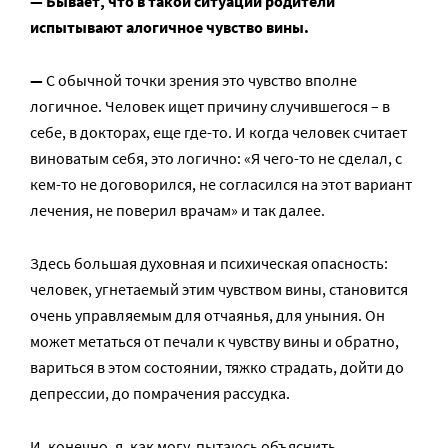
— Бывает, что в такой ситуации родители
испытывают алогичное чувство вины.
—
С обычной точки зрения это чувство вполне
логичное. Человек ищет причину случившегося – в
себе, в докторах, еще где-то. И когда человек считает
виноватым себя, это логично: «Я чего-то не сделал, с
кем-то не договорился, не согласился на этот вариант
лечения, не поверил врачам» и так далее.
Здесь большая духовная и психическая опасность:
человек, угнетаемый этим чувством вины, становится
очень управляемым для отчаянья, для уныния. Он
может метаться от печали к чувству вины и обратно,
вариться в этом состоянии, тяжко страдать, дойти до
депрессии, до помрачения рассудка.
И, конечно, я, как могу, пытаюсь объяснить