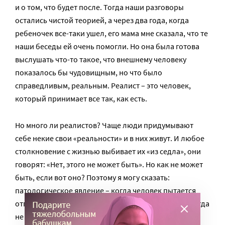
и о том, что будет после. Тогда наши разговоры
остались чистой теорией, а через два года, когда
ребеночек все-таки ушел, его мама мне сказала, что те
наши беседы ей очень помогли. Но она была готова
выслушать что-то такое, что внешнему человеку
показалось бы чудовищным, но что было
справедливым, реальным. Реалист – это человек,
который принимает все так, как есть.
Но много ли реалистов? Чаще люди придумывают
себе некие свои «реальности» и в них живут. И любое
столкновение с жизнью выбивает их «из седла», они
говорят: «Нет, этого не может быть». Но как не может
быть, если вот оно? Поэтому я могу сказать:
патологическое явление – когда человек пытается
отгородиться: «Меня это не касается, меня это никогда
не постигнет, я вообще живу в совершенно другом