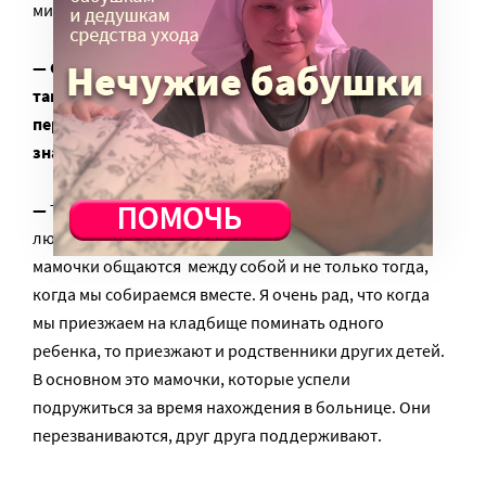
мире, у меня все хорошо».
— С кем лучше общаться родителям, пережившим
такое горе, как потерю ребенка? С теми, кто
пережил нечто подобное, или с людьми, не
знающими такого опыта?
—
Такие люди – как ветераны войны. Их обычные
люди просто не поймут. Поэтому, конечно же,
мамочки общаются между собой и не только тогда,
когда мы собираемся вместе. Я очень рад, что когда
мы приезжаем на кладбище поминать одного
ребенка, то приезжают и родственники других детей.
В основном это мамочки, которые успели
подружиться за время нахождения в больнице. Они
перезваниваются, друг друга поддерживают.