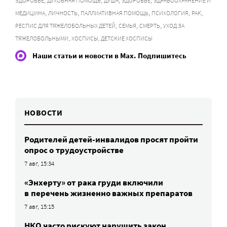
ЗДОРОВЬЕ
ДУХОВНАЯ ПОМОЩЬ
ДУША
ЗДОРОВЬЕ
ЗДРАВООХРАНЕНИЕ И
,
,
,
,
,
МЕДИЦИНА
ЛИЧНОСТЬ
ПАЛЛИАТИВНАЯ ПОМОЩЬ
ПСИХОЛОГИЯ
РАК
,
,
,
РЕСПИС ДЛЯ ТЯЖЕЛОБОЛЬНЫХ ДЕТЕЙ
СЕМЬЯ
СМЕРТЬ
УХОД ЗА
,
ТЯЖЕЛОБОЛЬНЫМИ
ХОСПИСЫ, ДЕТСКИЕ ХОСПИСЫ
Наши статьи и новости в Max. Подпишитесь
НОВОСТИ
Родителей детей-инвалидов просят пройти
опрос о трудоустройстве
7 авг, 15:34
«Энхерту» от рака груди включили
в перечень жизненно важных препаратов
7 авг, 15:15
НКО часто рискуют нарушить закон