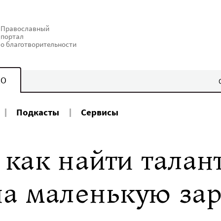
Православный
портал
о благотворительности
КО
Подкасты
Сервисы
как найти талан
на маленькую за