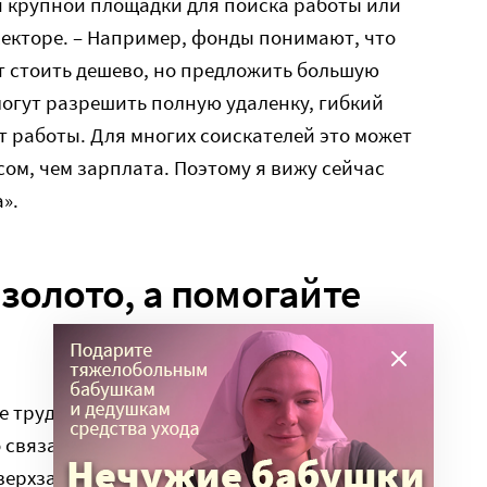
й крупной площадки для поиска работы или
екторе. – Например, фонды понимают, что
т стоить дешево, но предложить большую
 могут разрешить полную удаленку, гибкий
 работы. Для многих соискателей это может
сом, чем зарплата. Поэтому я вижу сейчас
».
золото, а помогайте
е труда НКО сейчас на фандрайзеров, SMM и
 связано с тем, что часто руководители НКО
ерхзадачи, отмечает Валерия Карзубова: