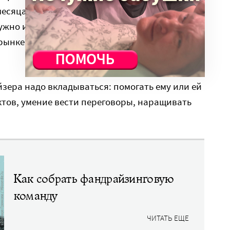
есяца не принес реальных денег – значит, это
ужно искать нового. К сожалению, порой
рынке, вместо того чтобы растить своих
зера надо вкладываться: помогать ему или ей
ктов, умение вести переговоры, наращивать
Как собрать фандрайзинговую
команду
ЧИТАТЬ ЕЩЕ