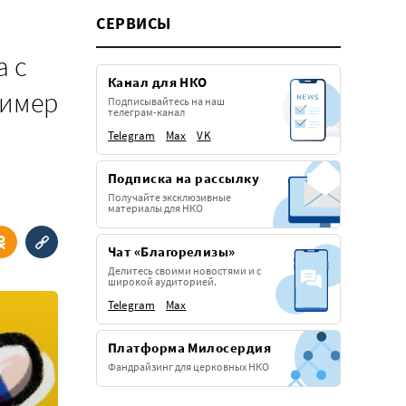
СЕРВИСЫ
а с
Канал для НКО
ример
Подписывайтесь на наш
телеграм-канал
Telegram
Max
VK
Подписка на рассылку
Получайте эксклюзивные
материалы для НКО
Чат «Благорелизы»
Делитесь своими новостями и с
широкой аудиторией.
Telegram
Max
Платформа Милосердия
Фандрайзинг для церковных НКО