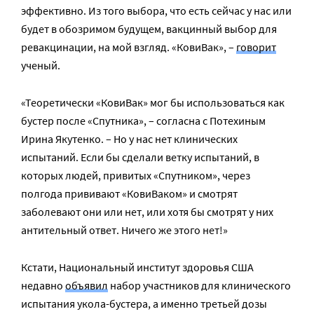
эффективно. Из того выбора, что есть сейчас у нас или
будет в обозримом будущем, вакцинный выбор для
ревакцинации, на мой взгляд. «КовиВак», –
говорит
ученый.
«Теоретически «КовиВак» мог бы использоваться как
бустер после «Спутника», – согласна с Потехиным
Ирина Якутенко. – Но у нас нет клинических
испытаний. Если бы сделали ветку испытаний, в
которых людей, привитых «Спутником», через
полгода прививают «КовиВаком» и смотрят
заболевают они или нет, или хотя бы смотрят у них
антительный ответ. Ничего же этого нет!»
Кстати, Национальный институт здоровья США
недавно
объявил
набор участников для клинического
испытания укола-бустера, а именно третьей дозы