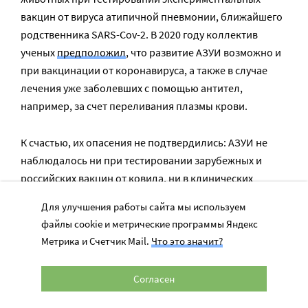
вакцин от вируса атипичной пневмонии, ближайшего
родственника SARS-Cov-2. В 2020 году коллектив
ученых
предположил
, что развитие АЗУИ возможно и
при вакцинации от коронавируса, а также в случае
лечения уже заболевших с помощью антител,
например, за счет переливания плазмы крови.
К счастью, их опасения не подтвердились: АЗУИ не
наблюдалось ни при тестировании зарубежных и
российских вакцин от ковида, ни в клинических
исследованиях.
Для улучшения работы сайта мы используем
файлы cookie и метрические программы Яндекс
Сейчас разными вакцинами от SARS-CoV-2 привиты
Метрика и Счетчик Mail.
Что это значит?
уже миллионы жителей земного шара, так что можно с
уверенностью утверждать, что антитела к вирусу
Согласен
работают в наших интересах, а не помогают патогену.