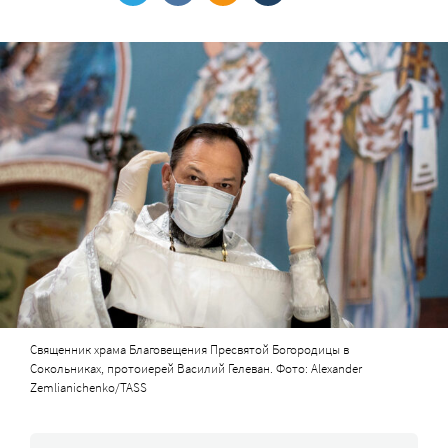
Священник храма Благовещения Пресвятой Богородицы в
Сокольниках, протоиерей Василий Гелеван. Фото: Alexander
Zemlianichenko/TASS