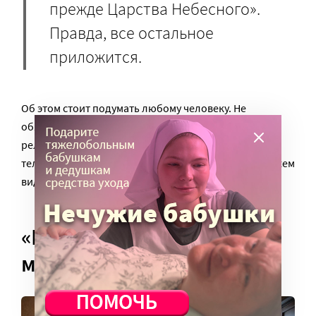
прежде Царства Небесного».
Правда, все остальное
приложится.
Об этом стоит подумать любому человеку. Не
обязательно православному. Не обязательно
религиозному. Вспомнить, что человек – не только
тело, но и душа. Если не забывать об этом – мы сможем
видеть смысл того, что происходит сейчас.
«Молитесь сами, просите
молиться других»