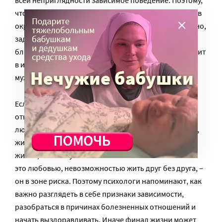
чтобы в конце жизни не обнаружить себя в комнате в
окружении сотни кошек, необходимо, пока не поздно,
задуматься о своей душе, о своих отношениях с
близкими людьми: насколько они здоровы, что лежит
в их основе, становимся ли мы лучше, живя вместе с
мужем, с женой?
Если человек живет в ненормальных зависимых
отношениях, если он вырос в подобной семье, где
люди склонны использовать живых существ (людей,
животных) для того, чтобы заполнить пустоту своей
жизни, используя близкого человека и называя все
это любовью, невозможностью жить друг без друга, –
он в зоне риска. Поэтому психологи напоминают, как
важно разглядеть в себе признаки зависимости,
разобраться в причинах болезненных отношений и
начать выздоравливать. Иначе финал жизни может