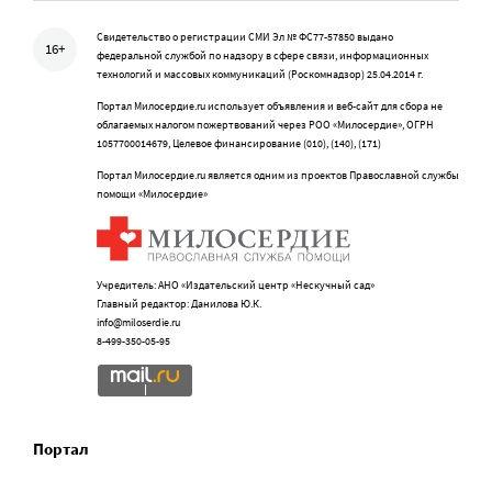
Свидетельство о регистрации СМИ Эл № ФС77-57850 выдано
16+
федеральной службой по надзору в сфере связи, информационных
технологий и массовых коммуникаций (Роскомнадзор) 25.04.2014 г.
Портал Милосердие.ru использует объявления и веб-сайт для сбора не
облагаемых налогом пожертвований через РОО «Милосердие», ОГРН
1057700014679, Целевое финансирование (010), (140), (171)
Портал Милосердие.ru является одним из проектов Православной службы
помощи «Милосердие»
Учредитель: АНО «Издательский центр «Нескучный сад»
Главный редактор: Данилова Ю.К.
info@miloserdie.ru
8-499-350-05-95
Портал