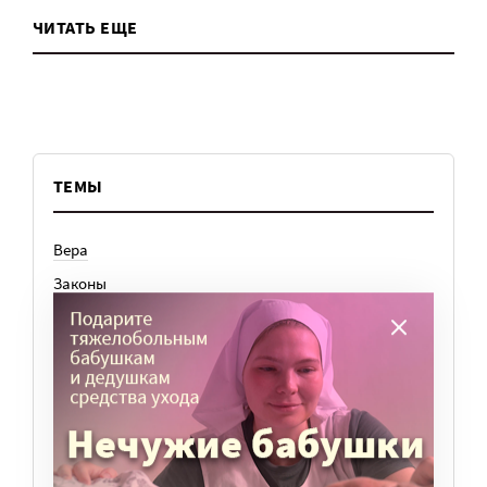
ЧИТАТЬ ЕЩЕ
ТЕМЫ
Вера
Законы
История
Колонки
Кто есть кто
Личный опыт
Медицина
Ноу-хау