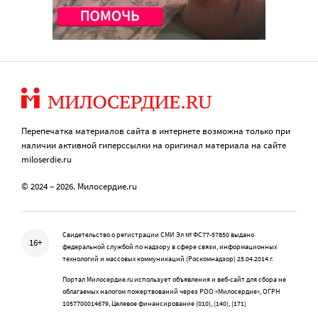
Перепечатка материалов сайта в интернете возможна только при
наличии активной гиперссылки на оригинал материала на сайте
miloserdie.ru
© 2024 – 2026. Милосердие.ru
Свидетельство о регистрации СМИ Эл № ФС77-57850 выдано
16+
федеральной службой по надзору в сфере связи, информационных
технологий и массовых коммуникаций (Роскомнадзор) 25.04.2014 г.
Портал Милосердие.ru использует объявления и веб-сайт для сбора не
облагаемых налогом пожертвований через РОО «Милосердие», ОГРН
1057700014679, Целевое финансирование (010), (140), (171)