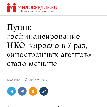
Перейти
к
содержанию
Путин:
госфинансирование
НКО выросло в 7 раз,
«иностранных агентов»
стало меньше
МОСКВА
30 Окт. 2017