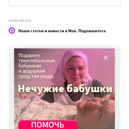
ЗАКОН ОБ НКО
Наши статьи и новости в Max. Подпишитесь
НОВОСТИ
Вторая волна клещей ожидается в конце
августа — начале сентября
7 авг, 19:25
Родных, которые могут взять ребенка
из проблемной семьи, предлагают искать
с полицией
7 авг, 17:06
Родителей детей-инвалидов просят пройти