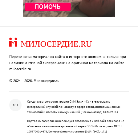
Перепечатка материалов сайта в интернете возможна только при
наличии активной гиперссылки на оригинал материала на сайте
miloserdie.ru
© 2024 – 2026. Милосердие.ru
Свидетельство о регистрации СМИ Эл № ФС77-57850 выдано
16+
федеральной службой по надзору в сфере связи, информационных
технологий и массовых коммуникаций (Роскомнадзор) 25.04.2014 г.
Портал Милосердие.ru использует объявления и веб-сайт для сбора не
облагаемых налогом пожертвований через РОО «Милосердие», ОГРН
1057700014679, Целевое финансирование (010), (140), (171)