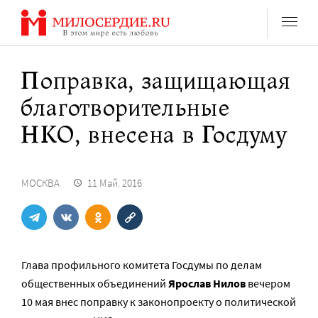
Перейти
к
содержанию
Поправка, защищающая
благотворительные
НКО, внесена в Госдуму
МОСКВА
11 Май. 2016
Глава профильного комитета Госдумы по делам
общественных объединений
Ярослав Нилов
вечером
10 мая внес поправку к законопроекту о политической