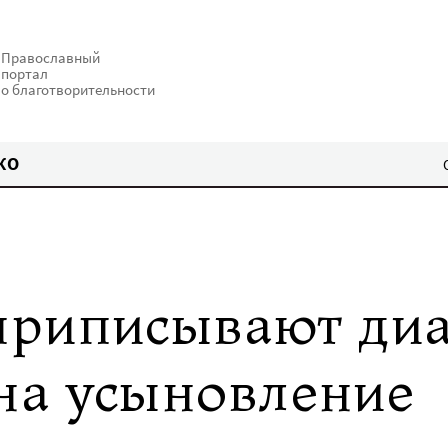
Православный
портал
о благотворительности
КО
риписывают диа
 на усыновление