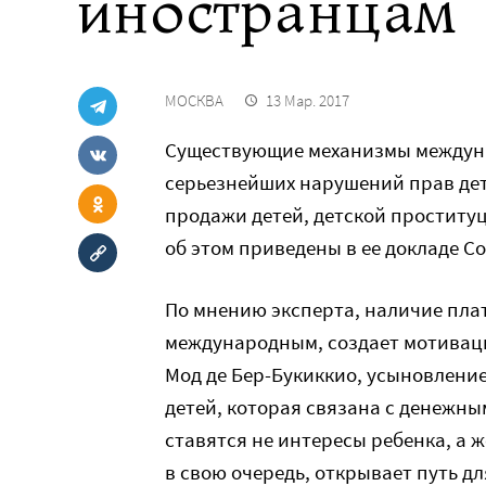
иностранцам
МОСКВА
13 Мар. 2017
Существующие механизмы междуна
серьезнейших нарушений прав дет
продажи детей, детской простит
об этом приведены в ее докладе С
По мнению эксперта, наличие плат
международным, создает мотиваци
Мод де Бер-Букиккио, усыновление
детей, которая связана с денежны
ставятся не интересы ребенка, а 
в свою очередь, открывает путь д