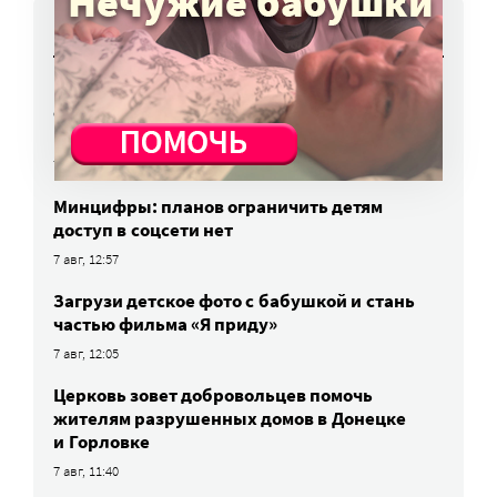
НОВОСТИ
НКО часто рискуют нарушить закон
о персональных данных. Как этого
избежать?
7 авг, 13:13
Минцифры: планов ограничить детям
доступ в соцсети нет
7 авг, 12:57
Загрузи детское фото с бабушкой и стань
частью фильма «Я приду»
7 авг, 12:05
Церковь зовет добровольцев помочь
жителям разрушенных домов в Донецке
и Горловке
7 авг, 11:40