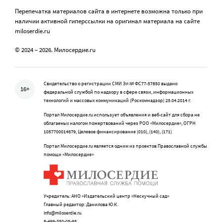
Перепечатка материалов сайта в интернете возможна только при
наличии активной гиперссылки на оригинал материала на сайте
miloserdie.ru
© 2024 – 2026. Милосердие.ru
Свидетельство о регистрации СМИ Эл № ФС77-57850 выдано
16+
федеральной службой по надзору в сфере связи, информационных
технологий и массовых коммуникаций (Роскомнадзор) 25.04.2014 г.
Портал Милосердие.ru использует объявления и веб-сайт для сбора не
облагаемых налогом пожертвований через РОО «Милосердие», ОГРН
1057700014679, Целевое финансирование (010), (140), (171)
Портал Милосердие.ru является одним из проектов Православной службы
помощи «Милосердие»
Учредитель: АНО «Издательский центр «Нескучный сад»
Главный редактор: Данилова Ю.К.
info@miloserdie.ru
8-499-350-05-95