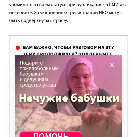
упоминать о своем статусе при публикациях в СМИ и в
интернете. За уклонение от регистрации НКО могут
быть подвергнуты штрафу.
ВАМ ВАЖНО, ЧТОБЫ РАЗГОВОР НА ЭТУ
ТЕМУ ПРОДОЛЖИЛСЯ? ПОДДЕРЖИТЕ
ПОРТАЛ!
Мы просим подписаться на небольшой, но
регулярный платеж в пользу нашего сайта.
Милосердие.ru работает благодаря добровольным
пожертвованиям наших читателей. На
командировки, съемки, зарплаты редакторов,
журналистов и техническую поддержку сайта
нужны средства.