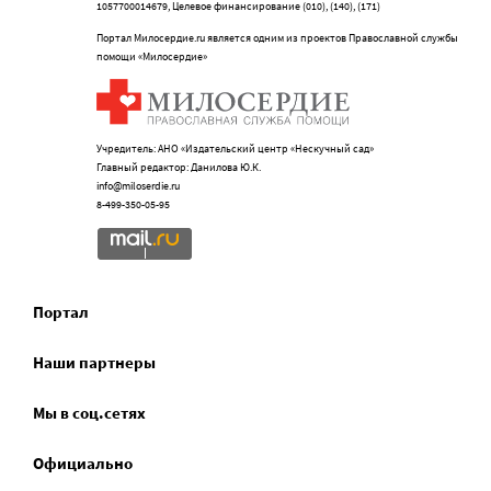
1057700014679, Целевое финансирование (010), (140), (171)
Портал Милосердие.ru является одним из проектов Православной службы
помощи «Милосердие»
Учредитель: АНО «Издательский центр «Нескучный сад»
Главный редактор: Данилова Ю.К.
info@miloserdie.ru
8-499-350-05-95
Портал
Наши партнеры
Мы в соц.сетях
Официально