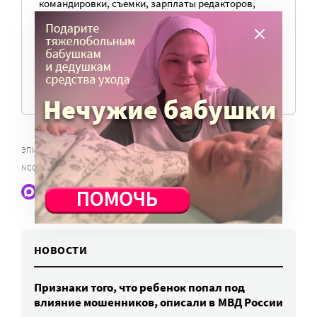
командировки, съемки, зарплаты редакторов,
журналистов и техническую поддержку сайта
нужны средства.
ПОМОЧЬ ПОРТАЛУ
,
,
ЭПИДЕМИИ
ДОПУСК БЛИЗКИХ В РЕАНИМАЦИЮ
КОРОНАВИРУС 2019-
NCOV
Наши статьи и новости в Max. Подпишитесь
НОВОСТИ
Признаки того, что ребенок попал под
влияние мошенников, описали в МВД России