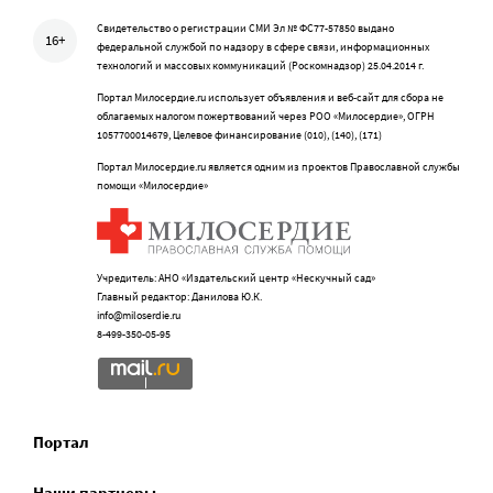
Свидетельство о регистрации СМИ Эл № ФС77-57850 выдано
16+
федеральной службой по надзору в сфере связи, информационных
технологий и массовых коммуникаций (Роскомнадзор) 25.04.2014 г.
Портал Милосердие.ru использует объявления и веб-сайт для сбора не
облагаемых налогом пожертвований через РОО «Милосердие», ОГРН
1057700014679, Целевое финансирование (010), (140), (171)
Портал Милосердие.ru является одним из проектов Православной службы
помощи «Милосердие»
Учредитель: АНО «Издательский центр «Нескучный сад»
Главный редактор: Данилова Ю.К.
info@miloserdie.ru
8-499-350-05-95
Портал
Наши партнеры