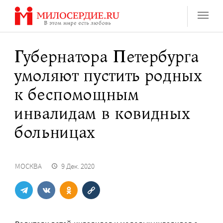
Перейти
к
содержанию
Губернатора Петербурга
умоляют пустить родных
к беспомощным
инвалидам в ковидных
больницах
МОСКВА
9 Дек. 2020