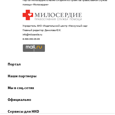
Портал Милосердие.ru является одним из проектов Православной службы
помощи «Милосердие»
Учредитель: АНО «Издательский центр «Нескучный сад»
Главный редактор: Данилова Ю.К.
info@miloserdie.ru
8-499-350-05-95
Портал
Наши партнеры
Мы в соц.сетях
Официально
Сервисы для НКО