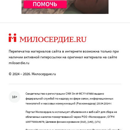
Перепечатка материалов сайта в интернете возможна только при
наличии активной гиперссылки на оригинал материала на сайте
miloserdie.ru
© 2024 – 2026. Милосердие.ru
Свидетельство о регистрации СМИ Эл № ФС77-57850 выдано
16+
федеральной службой по надзору в сфере связи, информационных
технологий и массовых коммуникаций (Роскомнадзор) 25.04.2014 г.
Портал Милосердие.ru использует объявления и веб-сайт для сбора не
облагаемых налогом пожертвований через РОО «Милосердие», ОГРН
1057700014679, Целевое финансирование (010), (140), (171)