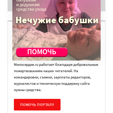
пост», — сообщил он.
ВАМ ВАЖНО, ЧТОБЫ РАЗГОВОР НА ЭТУ
ТЕМУ ПРОДОЛЖИЛСЯ? ПОДДЕРЖИТЕ
ПОРТАЛ!
Мы просим подписаться на небольшой, но
регулярный платеж в пользу нашего сайта.
Милосердие.ru работает благодаря добровольным
пожертвованиям наших читателей. На
командировки, съемки, зарплаты редакторов,
журналистов и техническую поддержку сайта
нужны средства.
ПОМОЧЬ ПОРТАЛУ