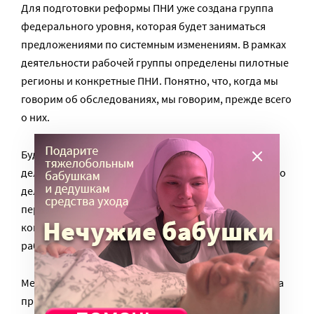
Для подготовки реформы ПНИ уже создана группа
федерального уровня, которая будет заниматься
предложениями по системным изменениям. В рамках
деятельности рабочей группы определены пилотные
регионы и конкретные ПНИ. Понятно, что, когда мы
говорим об обследованиях, мы говорим, прежде всего
о них.
Будут отработаны подходы к тому, как это должно
делаться. В принципе, это соответствует тому, как это
делал весь мир. Первым делом, безусловно,
переходили к тому, чтобы в безликой массе увидеть
конкретного человека и его нужды. Это большая
работа, безусловно, но так оно происходило везде.
Механизмы и подходы должны быть разработаны на
примере пилотных интернатов в ближайшее