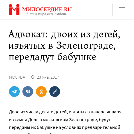
Перейти
к
содержанию
Адвокат: двоих из детей,
изъятых в Зеленограде,
передадут бабушке
МОСКВА
23 Янв. 2017
Двое из числа десяти детей, изъятых в начале января
из семьи Дель в московском Зеленограде, будут
переданы их бабушке на условиях предварительной