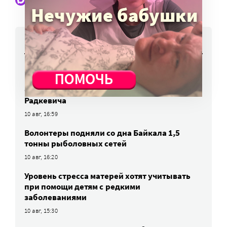
Наши статьи и новости в Max. Подпишитесь
НОВОСТИ
На выставке в Переславле-Залесском
представлены фотоработы автора портала
«Милосердие.ru» диакона Андрея
Радкевича
10 авг, 16:59
Волонтеры подняли со дна Байкала 1,5
тонны рыболовных сетей
10 авг, 16:20
Уровень стресса матерей хотят учитывать
при помощи детям с редкими
заболеваниями
10 авг, 15:30