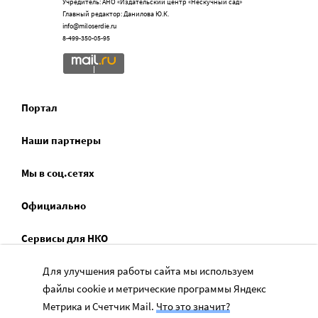
Учредитель: АНО «Издательский центр «Нескучный сад»
Главный редактор: Данилова Ю.К.
info@miloserdie.ru
8-499-350-05-95
Портал
Наши партнеры
Мы в соц.сетях
Официально
Сервисы для НКО
Спецпроекты
Для улучшения работы сайта мы используем
файлы cookie и метрические программы Яндекс
Социальное служение
Метрика и Счетчик Mail.
Что это значит?