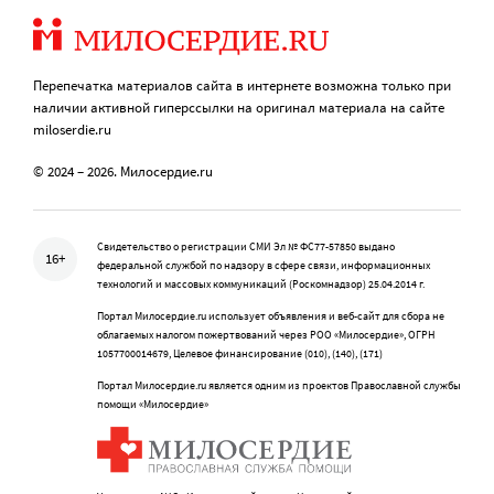
Перепечатка материалов сайта в интернете возможна только при
наличии активной гиперссылки на оригинал материала на сайте
miloserdie.ru
© 2024 – 2026. Милосердие.ru
Свидетельство о регистрации СМИ Эл № ФС77-57850 выдано
16+
федеральной службой по надзору в сфере связи, информационных
технологий и массовых коммуникаций (Роскомнадзор) 25.04.2014 г.
Портал Милосердие.ru использует объявления и веб-сайт для сбора не
облагаемых налогом пожертвований через РОО «Милосердие», ОГРН
1057700014679, Целевое финансирование (010), (140), (171)
Портал Милосердие.ru является одним из проектов Православной службы
помощи «Милосердие»