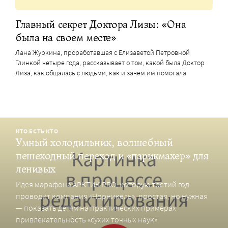
Главный секрет Доктора Лизы: «Она
была на своем месте»
Лана Журкина, проработавшая с Елизаветой Петровной
Глинкой четыре года, рассказывает о том, какой была Доктор
Лиза, как общалась с людьми, как и зачем им помогала
КТО ЕСТЬ КТО
Умный холодильник, волшебный
пешеходный переход и «парикмахер» для
ленивых
Идея марафона АРКТИК.PRO, которую третий год
проводит компания «Норникель», простая, но нужная
— показать детям на практических примерах
привлекательность «сухих точных наук»