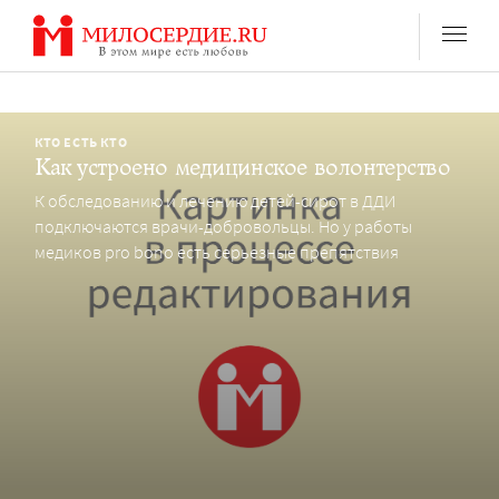
Перейти
к
содержанию
КТО ЕСТЬ КТО
Как устроено медицинское волонтерство
К обследованию и лечению детей-сирот в ДДИ
подключаются врачи-добровольцы. Но у работы
медиков pro bono есть серьезные препятствия