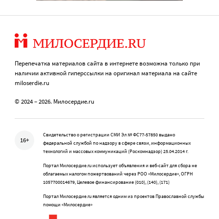
Перепечатка материалов сайта в интернете возможна только при
наличии активной гиперссылки на оригинал материала на сайте
miloserdie.ru
© 2024 – 2026. Милосердие.ru
Свидетельство о регистрации СМИ Эл № ФС77-57850 выдано
16+
федеральной службой по надзору в сфере связи, информационных
технологий и массовых коммуникаций (Роскомнадзор) 25.04.2014 г.
Портал Милосердие.ru использует объявления и веб-сайт для сбора не
облагаемых налогом пожертвований через РОО «Милосердие», ОГРН
1057700014679, Целевое финансирование (010), (140), (171)
Портал Милосердие.ru является одним из проектов Православной службы
помощи «Милосердие»