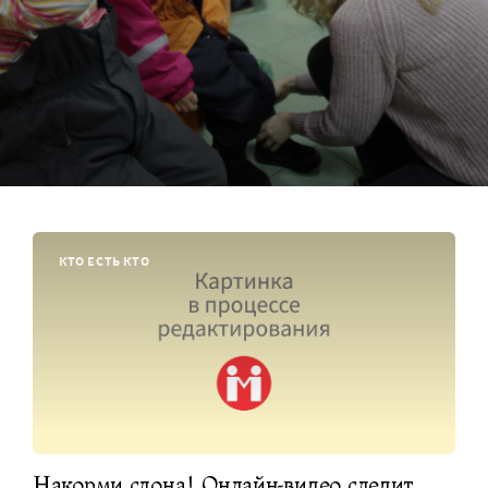
КТО ЕСТЬ КТО
Накорми слона! Онлайн-видео следит