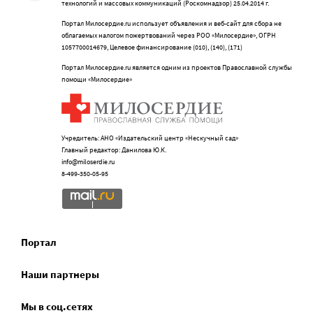
технологий и массовых коммуникаций (Роскомнадзор) 25.04.2014 г.
Портал Милосердие.ru использует объявления и веб-сайт для сбора не
облагаемых налогом пожертвований через РОО «Милосердие», ОГРН
1057700014679, Целевое финансирование (010), (140), (171)
Портал Милосердие.ru является одним из проектов Православной службы
помощи «Милосердие»
Учредитель: АНО «Издательский центр «Нескучный сад»
Главный редактор: Данилова Ю.К.
info@miloserdie.ru
8-499-350-05-95
Портал
Наши партнеры
Мы в соц.сетях