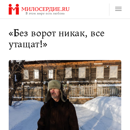
Перейти
к
содержанию
«Без ворот никак, все
утащат!»