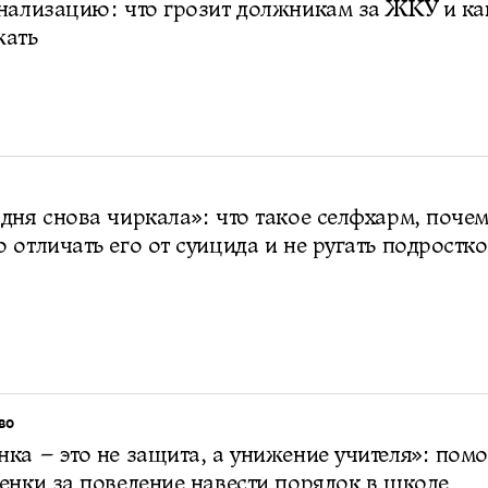
нализацию: что грозит должникам за ЖКУ и ка
жать
дня снова чиркала»: что такое селфхарм, поче
 отличать его от суицида и не ругать подростк
ВО
ка – это не защита, а унижение учителя»: помо
енки за поведение навести порядок в школе