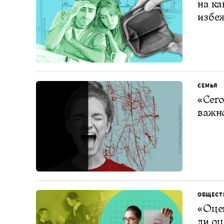
на ка
избе
СЕМЬЯ
«Сего
важно
ОБЩЕСТ
«Оцен
ли оц