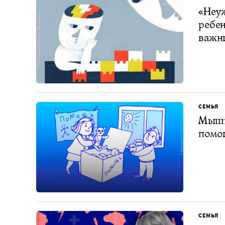
«Неуж
ребен
важн
СЕМЬЯ
Мышца
помо
СЕМЬЯ