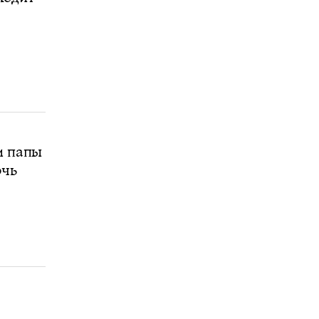
и папы
очь