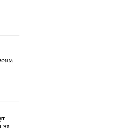
воим
ут
и не