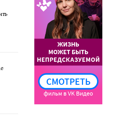
ить
ие