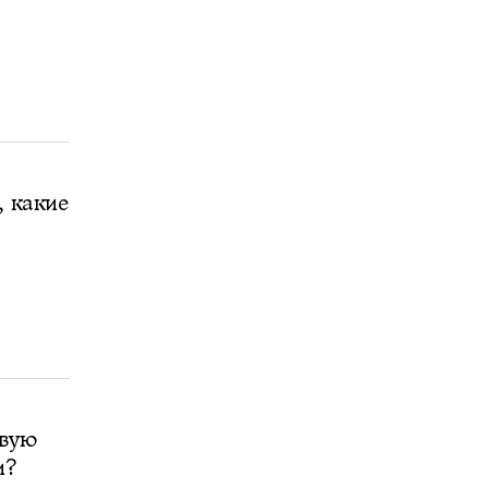
, какие
овую
и?