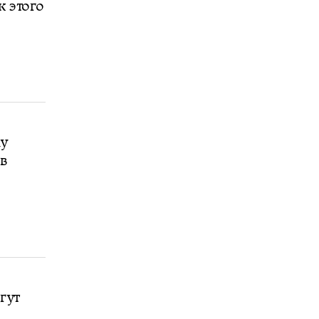
к этого
му
ов
гут