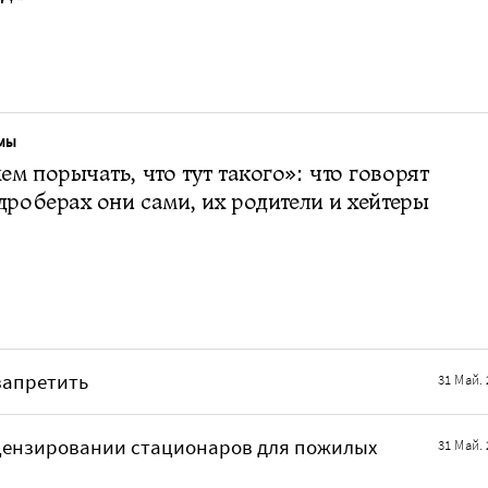
МЫ
м порычать, что тут такого»: что говорят
дроберах они сами, их родители и хейтеры
запретить
31 Май. 
ицензировании стационаров для пожилых
31 Май. 