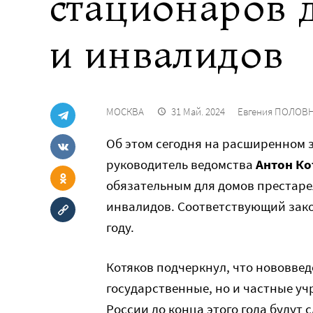
стационаров 
и инвалидов
МОСКВА
31 Май. 2024
Евгения ПОЛОВ
Об этом сегодня на расширенном
руководитель ведомства
Антон Ко
обязательным для домов престаре
инвалидов. Соответствующий зако
году.
Котяков подчеркнул, что нововвед
государственные, но и частные уч
России до конца этого года будут