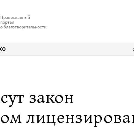
Православный
портал
о благотворительности
КО
сут закон
ном лицензирова