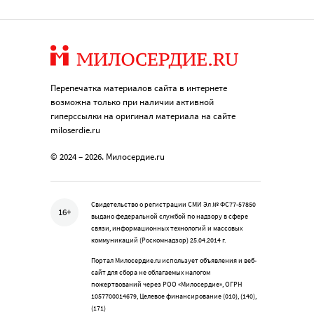
Перепечатка материалов сайта в интернете
возможна только при наличии активной
гиперссылки на оригинал материала на сайте
miloserdie.ru
© 2024 – 2026. Милосердие.ru
Свидетельство о регистрации СМИ Эл № ФС77-57850
16+
выдано федеральной службой по надзору в сфере
связи, информационных технологий и массовых
коммуникаций (Роскомнадзор) 25.04.2014 г.
Портал Милосердие.ru использует объявления и веб-
сайт для сбора не облагаемых налогом
пожертвований через РОО «Милосердие», ОГРН
1057700014679, Целевое финансирование (010), (140),
(171)