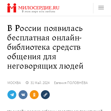
Перейти
к
содержанию
В России появилась
бесплатная онлайн-
библиотека средств
общения для
неговорящих людей
МОСКВА
31 Май. 2024
Евгения ПОЛОВНЁВА