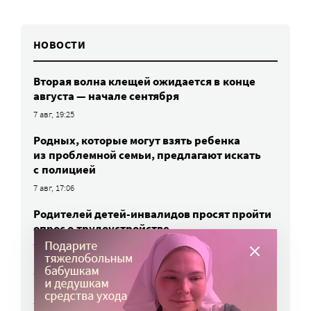
НОВОСТИ
Вторая волна клещей ожидается в конце
августа — начале сентября
7 авг, 19:25
Родных, которые могут взять ребенка
из проблемной семьи, предлагают искать
с полицией
7 авг, 17:06
Родителей детей-инвалидов просят пройти
опрос о трудоустройстве
7 авг, 15:34
«Энхерту» от рака груди включили
в перечень жизненно важных препаратов
7 авг, 15:15