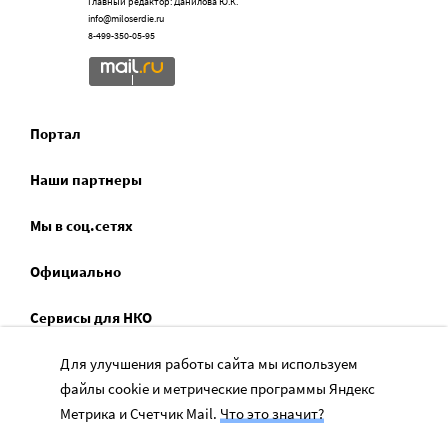
Главный редактор: Данилова Ю.К.
info@miloserdie.ru
8-499-350-05-95
Портал
Наши партнеры
Мы в соц.сетях
Официально
Сервисы для НКО
Спецпроекты
Для улучшения работы сайта мы используем
файлы cookie и метрические программы Яндекс
Социальное служение
Метрика и Счетчик Mail.
Что это значит?