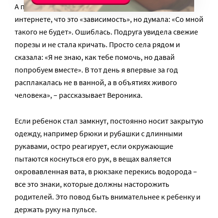
А потом… наступило облегчение. Я читала в
интернете, что это «зависимость», но думала: «Со мной
такого не будет». Ошиблась. Подруга увидела свежие
порезы и не стала кричать. Просто села рядом и
сказала: «Я не знаю, как тебе помочь, но давай
попробуем вместе». В тот день я впервые за год
расплакалась не в ванной, а в объятиях живого
человека», – рассказывает Вероника.
Если ребенок стал замкнут, постоянно носит закрытую
одежду, например брюки и рубашки с длинными
рукавами, остро реагирует, если окружающие
пытаются коснуться его рук, в вещах валяется
окровавленная вата, в рюкзаке перекись водорода –
все это знаки, которые должны насторожить
родителей. Это повод быть внимательнее к ребенку и
держать руку на пульсе.