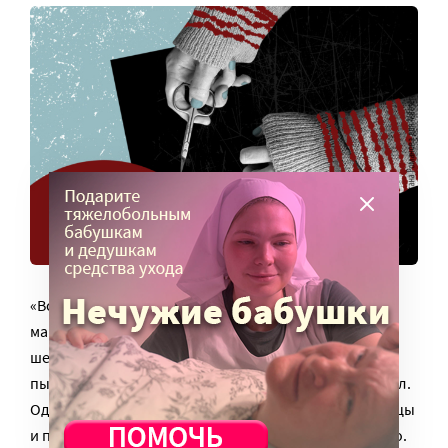
«Все началось в 8-м классе. Родители разводились,
мама плакала каждую ночь, а одноклассники
шептались за спиной: «Смотри, какая жирная». Я
пыталась худеть – не ела по три дня, но вес не уходил.
Однажды после школы я взяла маникюрные ножницы
и провела по руке. Было не больно – скорее странно.