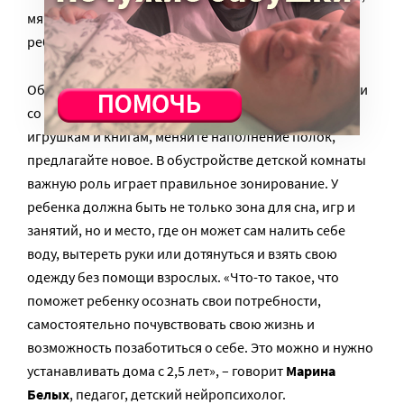
мячи или куклы должны быть в зоне видимости
ребенка с самого раннего возраста.
Обустройте в детской невысокие открытые стеллажи
со свободным доступом к разным материалам,
игрушкам и книгам, меняйте наполнение полок,
предлагайте новое. В обустройстве детской комнаты
важную роль играет правильное зонирование. У
ребенка должна быть не только зона для сна, игр и
занятий, но и место, где он может сам налить себе
воду, вытереть руки или дотянуться и взять свою
одежду без помощи взрослых. «Что-то такое, что
поможет ребенку осознать свои потребности,
самостоятельно почувствовать свою жизнь и
возможность позаботиться о себе. Это можно и нужно
устанавливать дома с 2,5 лет», – говорит
Марина
Белых
, педагог, детский нейропсихолог.