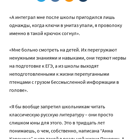
«А интеграл мне после школы пригодился лишь
однажды, когда ключи в унитаз упали, я проволоку
именно в такой крючок согнул».
«Мне больно смотреть на детей. Их перегружают
ненужными знаниями и навыками, они теряют нервы
на подготовке к ЕГЭ, а из школы выходят
неподготовленными к жизни перепуганными
птенцами с грузом бессмысленной информации в
голове».
«Я бы вообще запретил школьникам читать
классическую русскую литературу – они просто
слишком юны для этого. Это в тридцать лет
понимаешь, о чем, собственно, написана “Анна
Каренина” и кто такой в реальной жизни Печорин. А