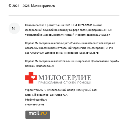
© 2024 – 2026. Милосердие.ru
Свидетельство о регистрации СМИ Эл № ФС77-57850 выдано
16+
федеральной службой по надзору в сфере связи, информационных
технологий и массовых коммуникаций (Роскомнадзор) 25.04.2014 г.
Портал Милосердие.ru использует объявления и веб-сайт для сбора не
облагаемых налогом пожертвований через РОО «Милосердие», ОГРН
1057700014679, Целевое финансирование (010), (140), (171)
Портал Милосердие.ru является одним из проектов Православной службы
помощи «Милосердие»
Учредитель: АНО «Издательский центр «Нескучный сад»
Главный редактор: Данилова Ю.К.
info@miloserdie.ru
8-499-350-05-95