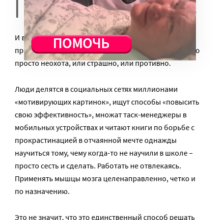
компонент скучный и занудный.
И в жизни любому человеку неизбежно придется
проходить через эпизоды, когда надо сделать то, что
просто неохота, или страшно, или противно.
Люди делятся в социальных сетях миллионами
«мотивирующих картинок», ищут способы «повысить
свою эффективность», множат таск-менеджеры в
мобильных устройствах и читают книги по борьбе с
прокрастинацией в отчаянной мечте однажды
научиться тому, чему когда-то не научили в школе –
просто сесть и сделать. Работать не отвлекаясь.
Применять мышцы мозга целенаправленно, четко и
по назначению.
Это не значит, что это единственный способ решать