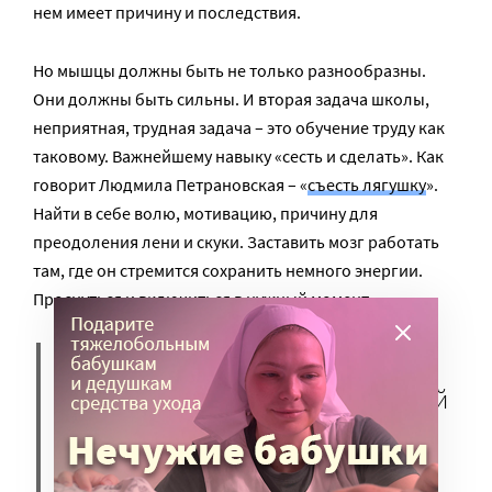
нем имеет причину и последствия.
Но мышцы должны быть не только разнообразны.
Они должны быть сильны. И вторая задача школы,
неприятная, трудная задача – это обучение труду как
таковому. Важнейшему навыку «сесть и сделать». Как
говорит Людмила Петрановская – «
съесть лягушку
».
Найти в себе волю, мотивацию, причину для
преодоления лени и скуки. Заставить мозг работать
там, где он стремится сохранить немного энергии.
Проснуться и включиться в нужный момент.
Никого на свете не «прет» и не
«тащит» 24 часа в сутки 365 дней
в году. Любое, даже самое
увлекательное, дело имеет