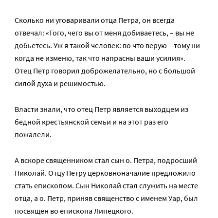
Сколько ни уговаривали отца Петра, он всегда
отвечал: «То­го, че­го вы от ме­ня до­би­ва­е­тесь, – вы не
до­бье­тесь. Уж я та­кой че­ло­век: во что ве­рую – то­му ни­
ко­гда не из­ме­ню, так что на­прас­ны ва­ши уси­лия».
Отец Петр говорил доброжелательно, но с большой
силой духа и решимостью.
Власти знали, что отец Петр является выходцем из
бедной крестьянской семьи и на этот раз его
пожалели.
А вскоре священником стал сын о. Петра, подросший
Николай. Отцу Петру церковноначалие предложило
стать епископом. Сын Николай стал служить на месте
отца, а о. Петр, приняв священство с именем Уар, был
посвящен во епископа Липецкого.