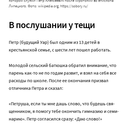
котором служил Петр Алексеевич после хиротонии во епископа
Липецкого. Фото: wikipedia.org, https://sobory.ru/
В послушании у тещи
Петр (будущий Уар) был одним из 13 детей в
крестьянской семье, с шести лет пошел работать.
Молодой сельский батюшка обратил внимание, что
парень как-то не по годам развит, и взял на себя все
расходы по школе. После ее окончания призвал
отличника Петра и сказал:
«Пет­ру­ша, ес­ли ты мне дашь сло­во, что бу­дешь свя­
щен­ни­ком, я по­мо­гу те­бе окон­чить гим­на­зию и се­ми­
на­рию». Петр согласился сразу: «Даю слово!»