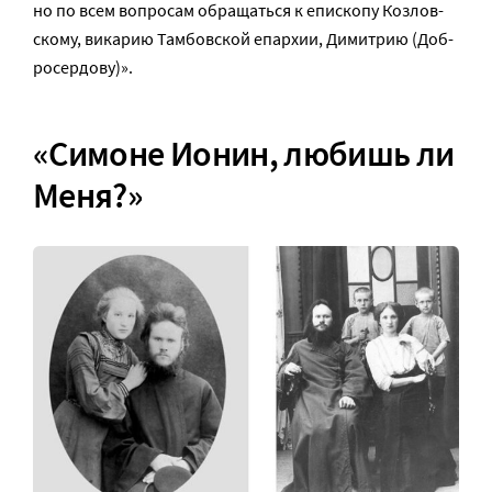
но по всем во­про­сам об­ра­щать­ся к епи­ско­пу Коз­лов­
ско­му, ви­ка­рию Там­бов­ской епар­хии, Ди­мит­рию (Доб­
ро­сер­до­ву)».
«Симоне Ионин, любишь ли
Меня?»