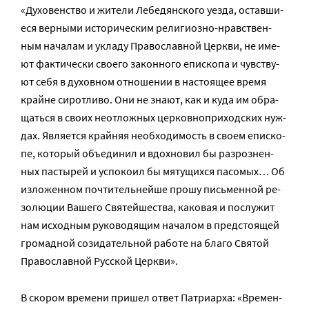
«Ду­хо­вен­ство и жи­те­ли Ле­бе­дян­ско­го уез­да, остав­ши­
е­ся вер­ны­ми ис­то­ри­че­ским ре­ли­ги­оз­но-нрав­ствен­
ным на­ча­лам и укла­ду Пра­во­слав­ной Церк­ви, не име­
ют фак­ти­че­ски сво­е­го за­кон­но­го епи­ско­па и чув­ству­
ют се­бя в ду­хов­ном от­но­ше­нии в на­сто­я­щее вре­мя
крайне си­рот­ли­во. Они не зна­ют, как и ку­да им об­ра­
щать­ся в сво­их неот­лож­ных цер­ков­но­при­ход­ских нуж­
дах. Яв­ля­ет­ся край­няя необ­хо­ди­мость в сво­ем епи­ско­
пе, ко­то­рый объ­еди­нил и вдох­но­вил бы раз­роз­нен­
ных пас­ты­рей и успо­ко­ил бы мя­ту­щих­ся па­со­мых… Об
из­ло­жен­ном по­чти­тель­ней­ше про­шу пись­мен­ной ре­
зо­лю­ции Ва­ше­го Свя­тей­ше­ства, ка­ко­вая и по­слу­жит
нам ис­ход­ным ру­ко­во­дя­щим на­ча­лом в пред­сто­я­щей
гро­мад­ной со­зи­да­тель­ной ра­бо­те на бла­го Свя­той
Пра­во­слав­ной Рус­ской Церк­ви».
В скором времени пришел ответ Патриарха: «Вре­мен­