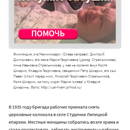
Финляндия, о-в Манчинсаари. (Слева направо): Дмитрий
Дмитриевич, его жена Мария Георгиевна (урожд. Стрельникова),
Анна Ивановна Стрельникова, у нее на коленях внук Костя
Шмарин, Клавдия Георгиевна, священник Петр Шмарин, его сын
Павел (стоит перед ним), Николай Георгиевич Стрельников,
Коля Шмарин, на полу сидят Мария (слева) и Клавдия
Шмарины. Фото: http://uar-hram.prihod.ru/
В 1935 году бригада рабочих приехала снять
церковные колокола в селе Студенки Липецкой
епархии. Местные женщины собрались возле храма и
стали протестовать, забирать инструменты у рабочих.