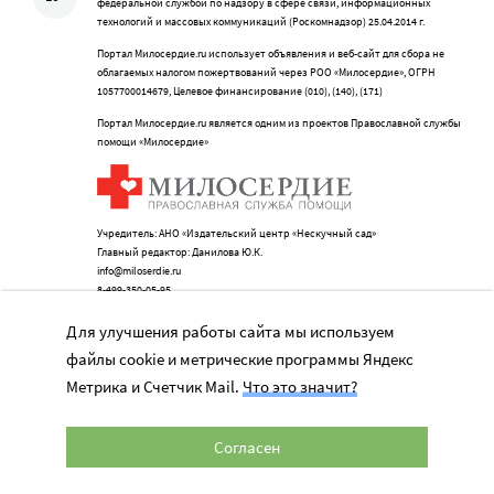
федеральной службой по надзору в сфере связи, информационных
технологий и массовых коммуникаций (Роскомнадзор) 25.04.2014 г.
Портал Милосердие.ru использует объявления и веб-сайт для сбора не
облагаемых налогом пожертвований через РОО «Милосердие», ОГРН
1057700014679, Целевое финансирование (010), (140), (171)
Портал Милосердие.ru является одним из проектов Православной службы
помощи «Милосердие»
Учредитель: АНО «Издательский центр «Нескучный сад»
Главный редактор: Данилова Ю.К.
info@miloserdie.ru
8-499-350-05-95
Для улучшения работы сайта мы используем
файлы cookie и метрические программы Яндекс
Метрика и Счетчик Mail.
Что это значит?
Портал
Согласен
Наши партнеры