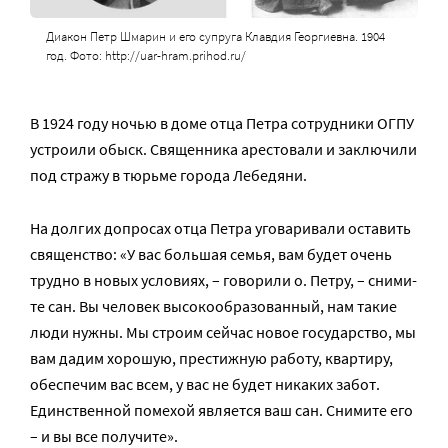
Диакон Петр Шмарин и его супруга Клавдия Георгиевна. 1904
год. Фото: http://uar-hram.prihod.ru/
В 1924 году ночью в доме отца Петра сотрудники ОГПУ
устроили обыск. Священника арестовали и заключили
под стражу в тюрьме города Лебедяни.
На долгих допросах отца Петра уговаривали оставить
священство: «У вас боль­шая се­мья, вам бу­дет очень
труд­но в но­вых усло­ви­ях, – го­во­ри­ли о. Петру, – сни­ми­
те сан. Вы че­ло­век вы­со­ко­об­ра­зо­ван­ный, нам та­кие
лю­ди нуж­ны. Мы стро­им сей­час но­вое го­су­дар­ство, мы
вам да­дим хо­ро­шую, пре­стиж­ную ра­бо­ту, квар­ти­ру,
обес­пе­чим вас всем, у вас не бу­дет ни­ка­ких за­бот.
Един­ствен­ной по­ме­хой яв­ля­ет­ся ваш сан. Сни­ми­те его
– и вы все по­лу­чи­те».