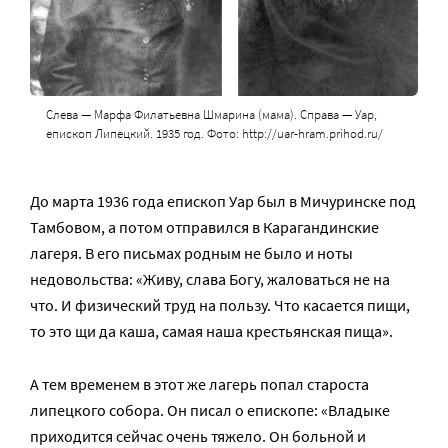
Слева — Марфа Филатьевна Шмарина (мама). Справа — Уар,
епископ Липецкий. 1935 год. Фото: http://uar-hram.prihod.ru/
До марта 1936 года епископ Уар был в Мичуринске под
Тамбовом, а потом отправился в Карагандинские
лагеря. В его письмах родным не было и ноты
недовольства: «Живу, слава Богу, жаловаться не на
что. И физи­че­ский труд на поль­зу. Что ка­са­ет­ся пи­щи,
то это щи да ка­ша, са­мая на­ша кре­стьян­ская пи­ща».
А тем временем в этот же лагерь попал староста
липецкого собора. Он писал о епископе: «Вла­ды­ке
при­хо­дит­ся сей­час очень тя­же­ло. Он боль­ной и