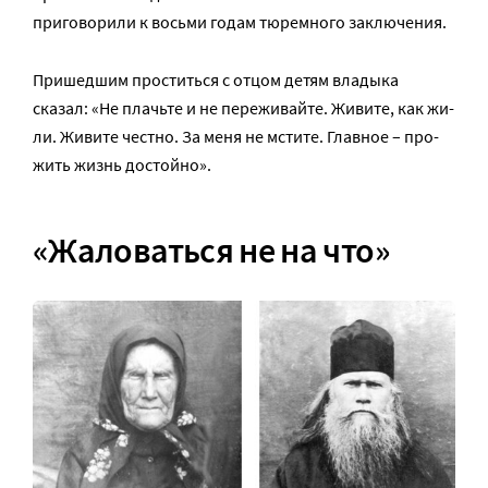
приговорили к восьми годам тюремного заключения.
Пришедшим проститься с отцом детям владыка
сказал: «Не плачь­те и не пе­ре­жи­вай­те. Жи­ви­те, как жи­
ли. Жи­ви­те чест­но. За ме­ня не мсти­те. Глав­ное – про­
жить жизнь до­стой­но».
«Жаловаться не на что»