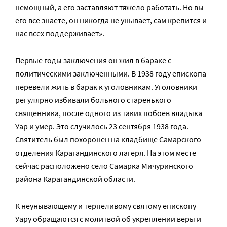
немощ­ный, а его за­став­ля­ют тя­же­ло ра­бо­тать. Но вы
его все зна­е­те, он ни­ко­гда не уны­ва­ет, сам кре­пит­ся и
нас всех под­дер­жи­ва­ет».
Первые годы заключения он жил в бараке с
политическими заключенными. В 1938 году епископа
перевели жить в барак к уголовникам. Уголовники
регулярно избивали больного старенького
священника, после одного из таких побоев владыка
Уар и умер. Это случилось 23 сентября 1938 года.
Святитель был похоронен на кладбище Самарского
отделения Карагандинского лагеря. На этом месте
сейчас расположено село Самарка Мичуринского
района Карагандинской области.
К неунывающему и терпеливому святому епископу
Уару обращаются с молитвой об укреплении веры и