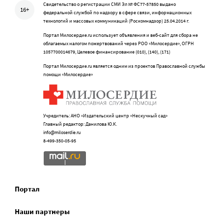
Свидетельство о регистрации СМИ Эл № ФС77-57850 выдано
16+
федеральной службой по надзору в сфере связи, информационных
технологий и массовых коммуникаций (Роскомнадзор) 25.04.2014 г.
Портал Милосердие.ru использует объявления и веб-сайт для сбора не
облагаемых налогом пожертвований через РОО «Милосердие», ОГРН
1057700014679, Целевое финансирование (010), (140), (171)
Портал Милосердие.ru является одним из проектов Православной службы
помощи «Милосердие»
Учредитель: АНО «Издательский центр «Нескучный сад»
Главный редактор: Данилова Ю.К.
info@miloserdie.ru
8-499-350-05-95
Портал
Наши партнеры