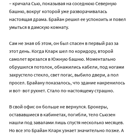
– кричала Сью, показывая на соседнюю Северную
башню, вокруг которой уже разворачивалась
настоящая драма. Брайан решил ее успокоить и повел
умыться в дамскую комнату.
Сам не зная об этом, он был спасен в первый раз за
этот день. Когда Кларк шел по коридору, второй
самолет врезался в Южную башню. Моментально
обрушился потолок, обнажились кабели, под ногами
захрустело стекло, свет погас, выбило двери, а пол
просел. Брайану показалось, что здание накренилось
и вот- вот рухнет. Стало по-настоящему страшно.
В свой офис он больше не вернулся. Брокеры,
остававшиеся в кабинетах, погибли, тело Сьюзен
нашли под завалами лишь спустя несколько месяцев.
Но все это Брайан Кларк узнает значительно позже. А