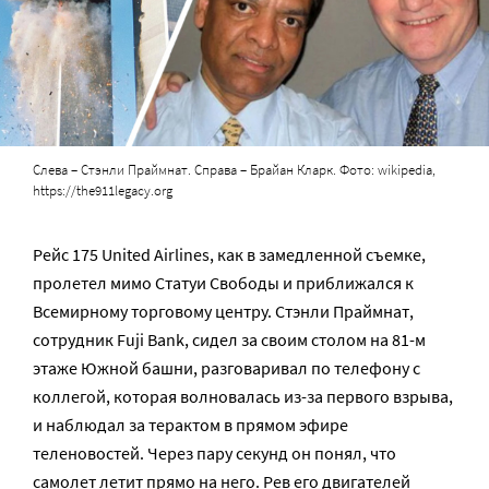
Слева – Стэнли Праймнат. Справа – Брайан Кларк. Фото: wikipedia,
https://the911legacy.org
Рейс 175 United Airlines, как в замедленной съемке,
пролетел мимо Статуи Свободы и приближался к
Всемирному торговому центру. Стэнли Праймнат,
сотрудник Fuji Bank, сидел за своим столом на 81-м
этаже Южной башни, разговаривал по телефону с
коллегой, которая волновалась из-за первого взрыва,
и наблюдал за терактом в прямом эфире
теленовостей. Через пару секунд он понял, что
самолет летит прямо на него. Рев его двигателей