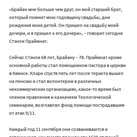
«Брайан мне больше чем друг, он мой старший брат,
который помнит мою годовщину свадьбы, дни
рождения моих детей. Он пришел на свадьбу моей
дочери, и я пришел к его дочери», – говорит сегодня
Стэнли Праймнат.
Сейчас Стэнли 68 лет, Брайану – 78. Праймнат кроме
основной работы стал помощником пастора в церкви
в Квинсе. Кларк спустя пять лет после теракта вышел
на пенсию и стал волонтером в различных
некоммерческих организациях, какое-то время был
членом правления и казначеем Теологической
семинарии, возглавлял фонд помощи пострадавшим
от атак 9/11.
Каждый год 11 сентября они созваниваются и
вспоминают, как вместе прошли эти 1620 ступеней