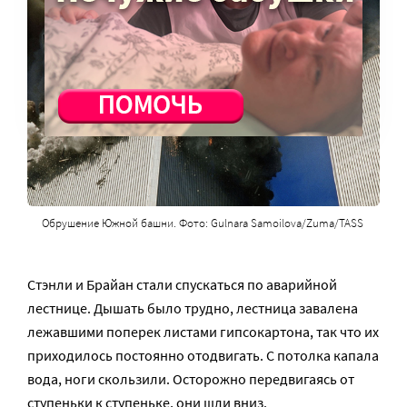
Обрушение Южной башни. Фото: Gulnara Samoilova/Zuma/TASS
Стэнли и Брайан стали спускаться по аварийной
лестнице. Дышать было трудно, лестница завалена
лежавшими поперек листами гипсокартона, так что их
приходилось постоянно отодвигать. С потолка капала
вода, ноги скользили. Осторожно передвигаясь от
ступеньки к ступеньке, они шли вниз.