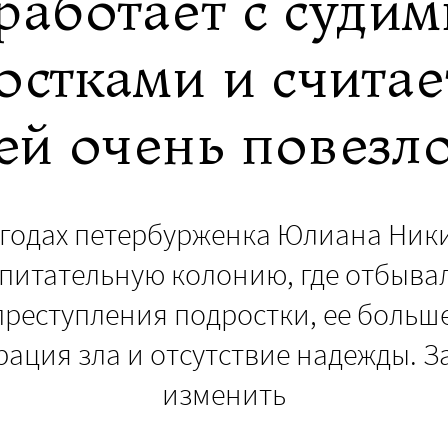
 работает с суди
остками и считает
ей очень повезл
х годах петербурженка Юлиана Ни
спитательную колонию, где отбыва
преступления подростки, ее больше
ация зла и отсутствие надежды. З
изменить