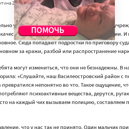
тина 22 года возглавляет Центр Василия Великого
льно уникальный. Это единственное в России учреж
качестве альтернативы воспитательной колонии. И 
ковное. Сюда попадают подростки по приговору суд
сновном за кражи, разбой или распространение нар
ебята могут измениться, что они не безнадежны. В н
орила: «Слушайте, наш Василеостровский район с п
 превратился непонятно во что. Такое ощущение, чт
потребляют психоактивные вещества, дерутся, руга
осто на каждый чих вызываем полицию, составляем 
авление, что у нас так не принято. Один мальчик пр