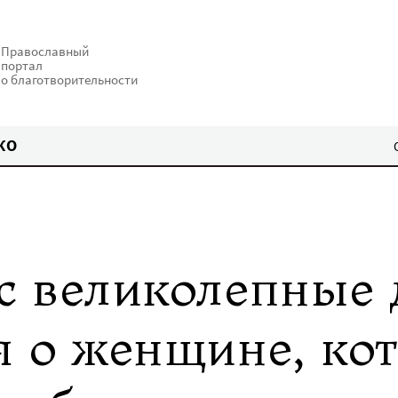
Православный
портал
о благотворительности
КО
с великолепные 
я о женщине, кот