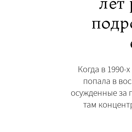
лет
подр
Когда в 1990-
попала в во
осужденные за 
там концентр