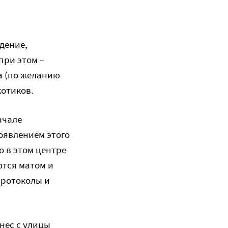
дение,
при этом –
а (по желанию
котиков.
ачале
оявлением этого
о в этом центре
ются матом и
протоколы и
инес с улицы