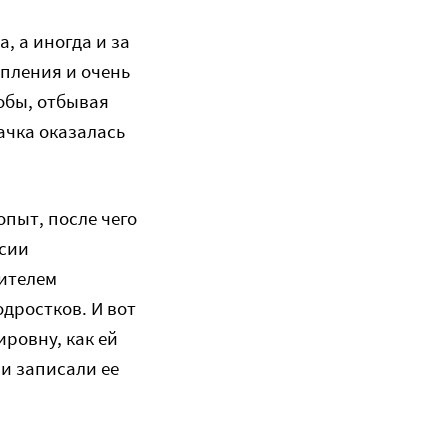
, а иногда и за
пления и очень
обы, отбывая
ачка оказалась
пыт, после чего
асии
ителем
дростков. И вот
ировну, как ей
и записали ее