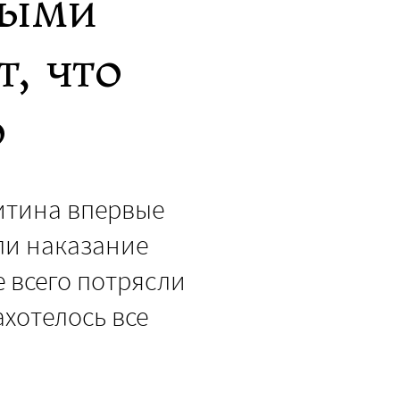
мыми
, что
о
китина впервые
ли наказание
 всего потрясли
ахотелось все