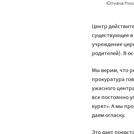
Юлиана Ники
Центр действите
существующее в 
учреждение цер
родителей). В о
Мы верим, что р
прокуратура гов
ужасного центра
все постоянно у
курят». А мы пр
даем огласку.
Это дает предст