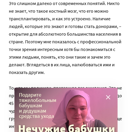
Это слишком далеко от современных понятий. Никто
не знает, что такое костный мозг, что его можно
трансплантировать, и как это устроено. Наличие
людей, которые это знают и готовы стать донорами, –
открытие для абсолютного большинства населения в
стране. Поэтому мне показалось с профессиональной
точки зрения интересным хотя бы познакомиться с
этими людьми, понять, кто они такие и зачем это
делают. Вглядеться в их лица, налюбоваться ими и
показать другим.
То, что мы получили, превзошло все ожидания. Это не
просто здоровые умственно и физически люди с 18 до
45 лет. Они красивые и адекватные, у каждого своя
чудесная история. Им есть, что рассказать. На наш
грубый журналистский вкус это всегда исчерпывающе
интересно. По крайней мере, сейчас это нас