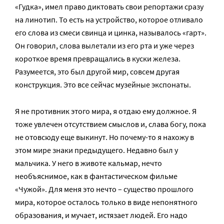
«Гудка», имел право диктовать свои репортажи сразу
на линотип. То есть на устройство, которое отливало
его слова из смеси свинца и цинка, называлось «гарт».
Он говорил, слова вылетали из его рта и уже через
короткое время превращались в куски железа.
Разумеется, это был другой мир, совсем другая
конструкция. Это все сейчас музейные экспонаты.
Я не противник этого мира, я отдаю ему должное. Я
тоже увлечен отсутствием смыслов и, слава богу, пока
не отовсюду еще выкинут. Но почему-то я нахожу в
этом мире знаки предыдущего. Недавно был у
мальчика. У него в животе кальмар, нечто
необъяснимое, как в фантастическом фильме
«Чужой». Для меня это нечто – существо прошлого
мира, которое осталось только в виде непонятного
образования, и мучает, истязает людей. Его надо