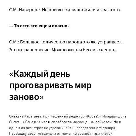
С.М. Наверное. Но они все же мало жили из-за этого.
— То есть это еще и опасно.
С.М.: Большое количество народа это же устраивает.
Это же равновесие. Можно жить и бессмысленно.
«Каждый день
проговаривать мир
заново»
Снежана Каратаева, приглашенный редактор «Кровь5». Младшая дочь
Снежаны Дана в 11 месяцев заболела миелоидным лейкозом. Ни в
одном из регистров не удалось найти неродственного донора.
Пересадку девочке сделали от мамы, но совместимых клеток