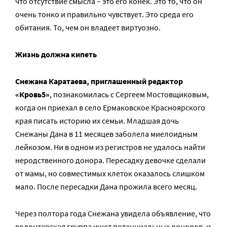
что отсутствие смысла – это его конек. Это то, что он
очень тонко и правильно чувствует. Это среда его
обитания. То, чем он владеет виртуозно.
Жизнь должна кипеть
Снежана Каратаева, приглашенный редактор
«Кровь5»
, познакомилась с Сергеем Мостовщиковым,
когда он приехал в село Ермаковское Красноярского
края писать историю их семьи. Младшая дочь
Снежаны Дана в 11 месяцев заболела миелоидным
лейкозом. Ни в одном из регистров не удалось найти
неродственного донора. Пересадку девочке сделали
от мамы, но совместимых клеток оказалось слишком
мало. После пересадки Дана прожила всего месяц.
Через полтора года Снежана увидела объявление, что
волонтерская группа ищет потенциальных доноров, и