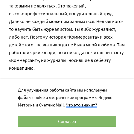
таковыми не являться. Это тяжелый,
высокопрофессиональный, изнурительный труд.
Далеко не каждый может им заниматься. Нельзя кого-
то научить быть журналистом. Ты либо журналист,
либо нет. Поэтому история «Коммерсанта» и всех
детей этого гнезда никогда не была мной любима. Там
работали яркие люди, но я никогда не читал ни газету
«Коммерсант», ни журналы, носившие в себе эту
концепцию.
— А что отличает настоящего журналиста?
Для улучшения работы сайта мы используем
файлы cookie и метрические программы Яндекс
С.М.: Боюсь, не смогу формализовать. Я так много
Метрика и Счетчик Mail.
Что это значит?
времени провел среди этих людей, что мне это не
нужно. Но я совершенно убежден, что это а)
Согласен
профессия, б) специфическая профессия, в) сложная
и интересная работа.