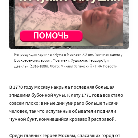
Репродукция картины «Чума в Москве». ХIХ век. Уличная сцена у
Воскресенских ворот. Фрагмент. Художник Теодор-Луи
Девильи (1818-1886). Фото: Михаил Успенский / РИА Новости
В 1770 году Москву накрыла последняя большая
эпидемия бубонной чумы. К лету 1771 года все стало
совсем плохо: в иные дни умирало больше тысячи
человек, так что испуганные обыватели подняли
Чумной бунт, кончившийся кровавой расправой.
Среди главных героев Москвы, спасавших город от