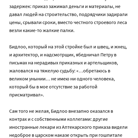
задержек: приказ зажимал деньги и материалы, не
давал людей на строительство, подрядчики задирали
цены, срывали сроки, вместо честного строевого леса
везли какие-то жалкие палки.
Бидлоо, который на этой стройке был и швец, и жнец,
и архитектор, и надсмотрщик, ябедничал Петру в
письмах на нерадивых приказных и артельщиков,
жаловался на тяжелую судьбу: «…обретаюсь в
великом унынии… не имею ни одного человека,
который бы в мое отсутствие за работой
присматривал».
Сам того не желая, Бидлоо внезапно оказался в
контрах и с собственными коллегами: другие
иностранные лекари из Аптекарского приказа видели
недоброе в царском наказе открыть при гошпитале