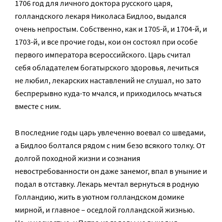
1706 год для личного доктора русского царя,
голландского лекаря Николаса Бидлоо, выдался
очень непростым. Собственно, как и 1705-й, и 1704-й, и
1703-й, и все прочие годы, кои он состоял при особе
первого императора всероссийского. Царь считал
себя обладателем богатырского здоровья, лечиться
не любил, лекарских наставлений не слушал, но зато
беспрерывно куда-то мчался, и приходилось мчаться
вместе с ним.
В последние годы царь увлеченно воевал со шведами,
а Бидлоо болтался рядом с ним безо всякого толку. От
долгой походной жизни и сознания
невостребованности он даже занемог, впал в уныние и
подал в отставку. Лекарь мечтал вернуться в родную
Голландию, жить в уютном голландском домике
мирной, и главное – оседлой голландской жизнью.