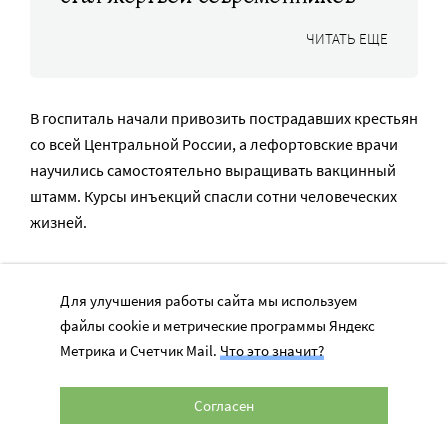
ЧИТАТЬ ЕЩЕ
В госпиталь начали привозить пострадавших крестьян
со всей Центральной России, а лефортовские врачи
научились самостоятельно выращивать вакцинный
штамм. Курсы инъекций спасли сотни человеческих
жизней.
Уникальные операции
Для улучшения работы сайта мы используем
файлы cookie и метрические программы Яндекс
Бурденко и антибиотики
Метрика и Счетчик Mail.
Что это значит?
Ермольевой
Согласен
В годы Великой Отечественной госпиталь получил