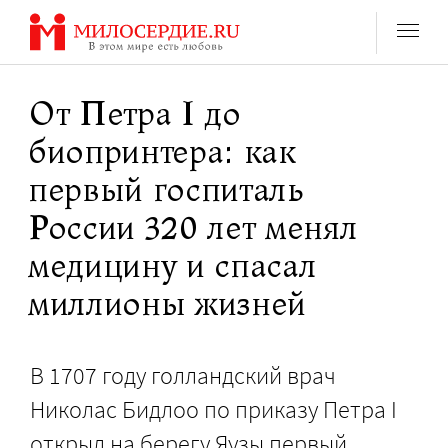
Перейти
к
содержанию
От Петра I до
биопринтера: как
первый госпиталь
России 320 лет менял
медицину и спасал
миллионы жизней
В 1707 году голландский врач
Николас Бидлоо по приказу Петра I
открыл на берегу Яузы первый