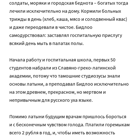
солдаты, моряки и городская беднота – богатых тогда
лечили исключительно на дому. Кормили больных
трижды в день (хлеб, каша, мясо и солодвенный квас)
и даже переодевали в чистое. Бидлоо
самодурствовал: заставлял госпитальную прислугу
всякий день мыть в палатах полы.
Начала работу и госпитальная школа, первых 50
студентов набрали из Славяно-греко-латинской
академии, потому что тамошние студиозусы знали
основы латыни, а преподавал Бидлоо исключительно
на этом древнем, прекрасном, но мертвом и
непривычным для русского уха языке.
Помимо латыни будущим врачам пришлось бороться
и с бесконечным чувством голода. Платили горемыкам
всего 2 рубля в год, и, чтобы иметь возможность