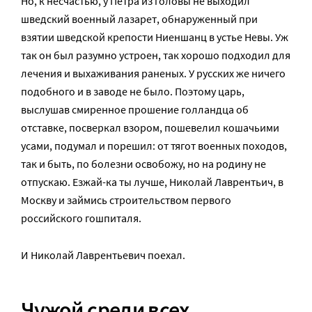
Но, к несчастью, у Петра из головы не выходил
шведский военный лазарет, обнаруженный при
взятии шведской крепости Ниеншанц в устье Невы. Уж
так он был разумно устроен, так хорошо подходил для
лечения и выхаживания раненых. У русских же ничего
подобного и в заводе не было. Поэтому царь,
выслушав смиренное прошение голландца об
отставке, посверкал взором, пошевелил кошачьими
усами, подумал и порешил: от тягот военных походов,
так и быть, по болезни освобожу, но на родину не
отпускаю. Езжай-ка ты лучше, Николай Лаврентьич, в
Москву и займись строительством первого
российского гошпиталя.
И Николай Лаврентьевич поехал.
Чужой среди всех