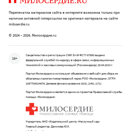
Перепечатка материалов сайта в интернете возможна только при
наличии активной гиперссылки на оригинал материала на сайте
miloserdie.ru
© 2024 – 2026. Милосердие.ru
Свидетельство о регистрации СМИ Эл № ФС77-57850 выдано
16+
федеральной службой по надзору в сфере связи, информационных
технологий и массовых коммуникаций (Роскомнадзор) 25.04.2014 г.
Портал Милосердие.ru использует объявления и веб-сайт для сбора не
облагаемых налогом пожертвований через РОО «Милосердие», ОГРН
1057700014679, Целевое финансирование (010), (140), (171)
Портал Милосердие.ru является одним из проектов Православной службы
помощи «Милосердие»
Учредитель: АНО «Издательский центр «Нескучный сад»
Главный редактор: Данилова Ю.К.