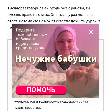
Тысячу раз говорила ей: уходи уже с работы, ты
имеешь право на отдых. Она тысячу раз молчала в
ответ. Потому что не может сказать: дочь, ты дурочка
что ли – куда же уйду от своей жизни?..
ВАМ ВАЖНО, ЧТОБЫ РАЗГОВОР НА ЭТУ
ТЕМУ ПРОДОЛЖИЛСЯ? ПОДДЕРЖИТЕ
ПОРТАЛ!
Мы просим подписаться на небольшой, но
регулярный платеж в пользу нашего сайта.
Милосердие.ru работает благодаря добровольным
пожертвованиям наших читателей. На
командировки, съемки, зарплаты редакторов,
журналистов и техническую поддержку сайта
нужны средства.