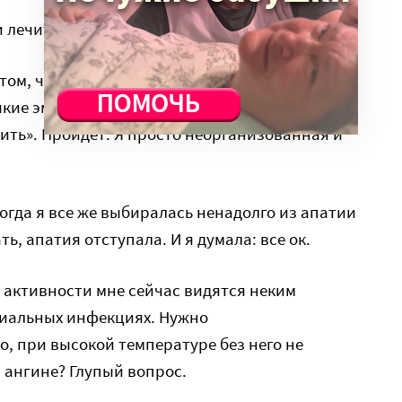
и лечиться всякими «народными» средствами.
том, что уже не могу ничего заставить себя
якие эмоции, кроме истеричных, мне и в голову
чить». Пройдет. Я просто неорганизованная и
 когда я все же выбиралась ненадолго из апатии
ть, апатия отступала. И я думала: все ок.
 активности мне сейчас видятся неким
иальных инфекциях. Нужно
 при высокой температуре без него не
и ангине? Глупый вопрос.