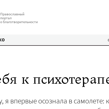
Православный
портал
о благотворительности
КО
ебя к психотерап
у, я впервые осознала в самолете: 