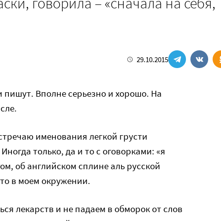
ски, говорила – «сначала на себя,
29.10.2015
и пишут. Вполне серьезно и хорошо. На
сле.
 встречаю именования легкой грусти
Иногда только, да и то с оговорками: «я
гом, об английском сплине аль русской
это в моем окружении.
ся лекарств и не падаем в обморок от слов