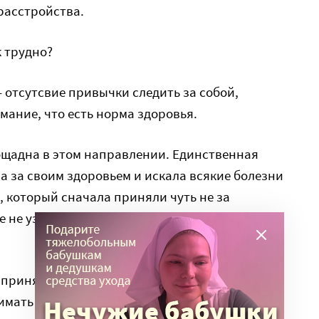
расстройства.
к трудно?
 отсутсвие привычки следить за собой,
мание, что есть норма здоровья.
ощадна в этом направлении. Единственная
а за своим здоровьем и искала всякие болезни
а, который сначала приняли чуть не за
 не узнать, а в сознании сохранилось именно
 принято особо себя не любить и свое тело не
имать тем более.