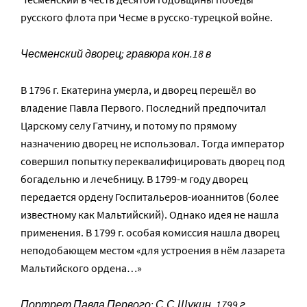
русского флота при Чесме в русско-турецкой войне.
Чесменский дворец; гравюра кон.18 в
В 1796 г. Екатерина умерла, и дворец перешёл во
владение Павла Первого. Последний предпочитал
Царскому селу Гатчину, и потому по прямому
назначению дворец не использовал. Тогда император
совершил попытку переквалифицировать дворец под
богадельню и лечебницу. В 1799-м году дворец
передается ордену Госпитальеров-иоаннитов (более
известному как Мальтийский). Однако идея не нашла
применения. В 1799 г. особая комиссия нашла дворец
неподобающем местом «для устроения в нём лазарета
Мальтийского ордена…»
Портрет Павла Первого; С.С.Щукин, 1799 г