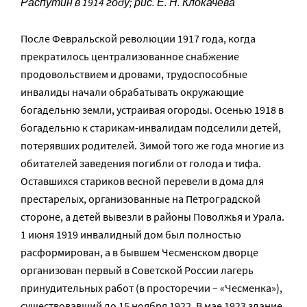
Распутин в 1914 году; рис. Е. Н. Клокачёва
После Февральской революции 1917 года, когда
прекратилось централизованное снабжение
продовольствием и дровами, трудоспособные
инвалиды начали обрабатывать окружающие
богадельню земли, устраивая огороды. Осенью 1918 в
богадельню к старикам-инвалидам подселили детей,
потерявших родителей. Зимой того же года многие из
обитателей заведения погибли от голода и тифа.
Оставшихся стариков весной перевели в дома для
престарелых, организованные на Петроградской
стороне, а детей вывезли в районы Поволжья и Урала.
1 июня 1919 инвалидный дом был полностью
расформирован, а в бывшем Чесменском дворце
организован первый в Советской России лагерь
принудительных работ (в просторечии – «Чесменка»),
существовавший до 15 ноября 1922. В мае 1923 здание