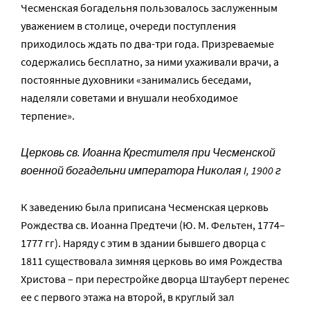
Чесменская богадельня пользовалось заслуженным
уважением в столице, очереди поступления
приходилось ждать по два-три года. Призреваемые
содержались бесплатно, за ними ухаживали врачи, а
постоянные духовники «занимались беседами,
наделяли советами и внушали необходимое
терпение».
Церковь св. Иоанна Крестителя при Чесменской
военной богадельни императора Николая I, 1900 г
К заведению была приписана Чесменская церковь
Рождества св. Иоанна Предтечи (Ю. М. Фельтен, 1774–
1777 гг). Наряду с этим в здании бывшего дворца с
1811 существовала зимняя церковь во имя Рождества
Христова – при перестройке дворца Штауберт перенес
ее с первого этажа на второй, в круглый зал