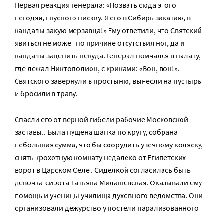
Первая реакция генерала: «Позвать сюда этого
негодяя, гнусного писаку. Я его в Сибирь закатаю, в
кандалы закую мерзавца!» Ему ответили, что Святский
явиться не может по причине отсутствия ног, да и
кандалы зацепить некуда. Генерал помчался в палату,
где лежал Никтополион, с криками: «Вон, вон!».
Святского завернули в простыню, вынесли на пустырь
и бросили в траву.
Спасли его от верной гибели рабочие Московской
заставы.. Была пущена шапка по кругу, собрана
небольшая сумма, что бы соорудить увечному коляску,
снять крохотную комнату недалеко от Египетских
ворот в Царском Селе . Сиделкой согласилась быть
девочка-сирота Татьяна Милашевская. Оказывали ему
помощь и ученицы училища духовного ведомства. Они
организовали дежурство у постели парализованного