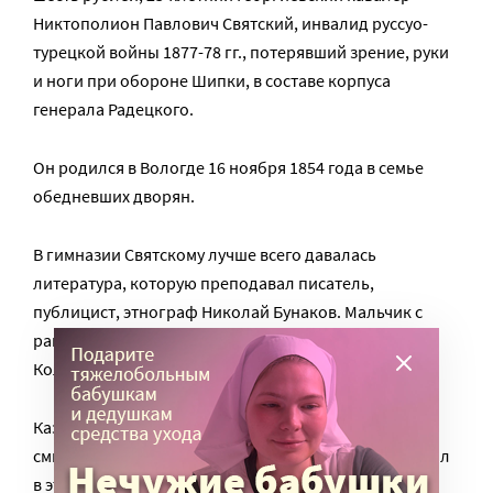
Никтополион Павлович Святский, инвалид руссуо-
турецкой войны 1877-78 гг., потерявший зрение, руки
и ноги при обороне Шипки, в составе корпуса
генерала Радецкого.
Он родился в Вологде 16 ноября 1854 года в семье
обедневших дворян.
В гимназии Святскому лучше всего давалась
литература, которую преподавал писатель,
публицист, этнограф Николай Бунаков. Мальчик с
ранних лет полюбил стихи Пушкина, Некрасова,
Кольцова, Никитина.
Казалось, жизнь кончена, но 23-летний поэт не
смирился с таким страшным концом. Как же поступил
в этой тяжелейшей ситуации этот удивительный