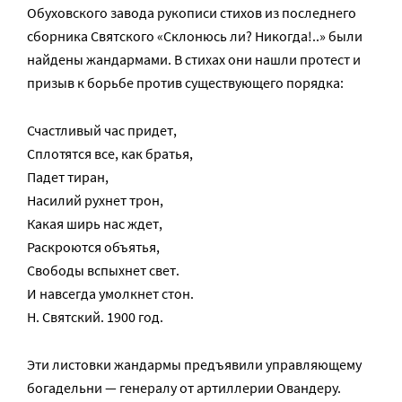
Обуховского завода рукописи стихов из последнего
сборника Святского «Склонюсь ли? Никогда!..» были
найдены жандармами. В стихах они нашли протест и
призыв к борьбе против существующего порядка:
Счастливый час придет,
Сплотятся все, как братья,
Падет тиран,
Насилий рухнет трон,
Какая ширь нас ждет,
Раскроются объятья,
Свободы вспыхнет свет.
И навсегда умолкнет стон.
Н. Святский. 1900 год.
Эти листовки жандармы предъявили управляющему
богадельни — генералу от артиллерии Овандеру.