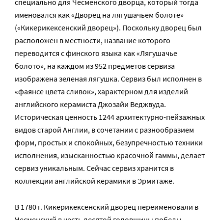
специально для Чесменского дворца, который тогда
именовался как «Дворец на лягушачьем болоте»
(«Кикерикексенский дворец»). Поскольку дворец был
расположен в местности, название которого
переводится с финского языка как «Лягушачье
болото», на каждом из 952 предметов сервиза
изображена зеленая лягушка. Сервиз был исполнен в
«фаянсе цвета сливок», характерном для изделий
английского керамиста Джозайи Веджвуда.
Историческая ценность 1244 архитектурно-пейзажных
видов старой Англии, в сочетании с разнообразием
форм, простых и спокойных, безупречностью техники
исполнения, изысканностью красочной гаммы, делает
сервиз уникальным. Сейчас сервиз хранится в
коллекции английской керамики в Эрмитаже.
В 1780 г. Кикерикексенский дворец переименовали в
Чесменский в честь десятой годовщины победы