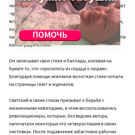
человек? Однажды сверкнула мысль — писать! Рук нет
-зубы есть! Они и заменят руки. Карандаш,
вставленный в деревянную колодку, зажатую зубами,
колебался, дрожал, прыгал… И вскоре он научился
писать свои стихи с помощью зубов. Почерк был почти
каллиграфический.
Он записывал свои стихи и баллады, изливая на
бумаге то, что «просилось из сердца к людям».
Благодаря помощи земляков-вологжан стихи попали
на страницы газет и журналов.
Святский в своих стихах призывал к борьбе с
жизненными невзгодами, и этим воспользовались
революционеры, которые, без ведома автора,
напечатали некоторые его четверостишия в своих
листовках. После подавления забастовки рабочих