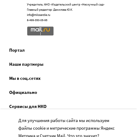
Учредитель: АНО «Издательский центр «Нескучный сад»
Главный редактор: Данилова Ю.К.
info@miloserdie.ru
8-499-350-05-95
Портал
Наши партнеры
Мы в соц.сетях
Официально
Сервисы для НКО
Для улучшения работы сайта мы используем
Спецпроекты
файлы cookie и метрические программы Яндекс
Социальное служение
Метрика и Счетчик Mail.
Что это значит?