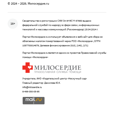
© 2024 – 2026. Милосердие.ru
Свидетельство о регистрации СМИ Эл № ФС77-57850 выдано
16+
федеральной службой по надзору в сфере связи, информационных
технологий и массовых коммуникаций (Роскомнадзор) 25.04.2014 г.
Портал Милосердие.ru использует объявления и веб-сайт для сбора не
облагаемых налогом пожертвований через РОО «Милосердие», ОГРН
1057700014679, Целевое финансирование (010), (140), (171)
Портал Милосердие.ru является одним из проектов Православной службы
помощи «Милосердие»
Учредитель: АНО «Издательский центр «Нескучный сад»
Главный редактор: Данилова Ю.К.
info@miloserdie.ru
8-499-350-05-95