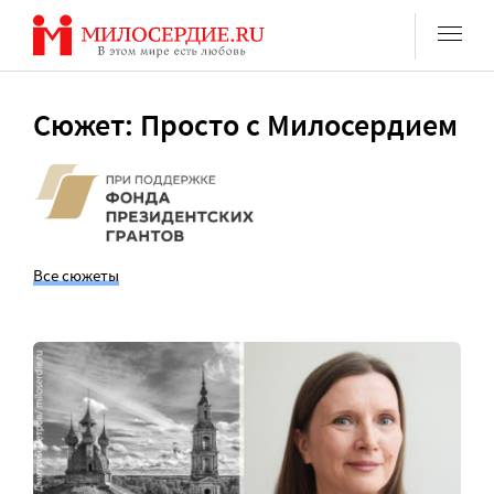
Перейти
к
содержанию
Сюжет: Просто с Милосердием
Все сюжеты